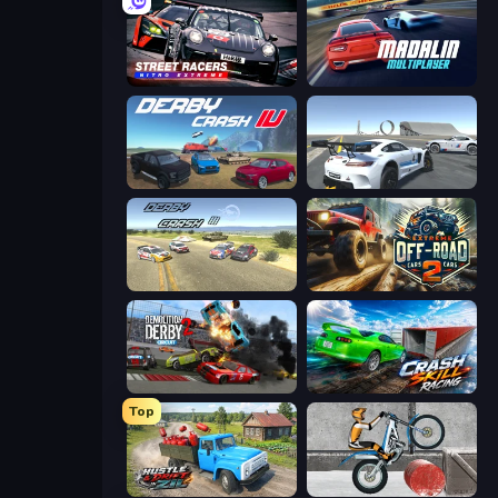
Street Racers Nitro Extreme
Madalin Cars Multiplayer
Derby Crash 4
Crazy Stunt Cars Multiplayer
Derby Crash 3
Extreme Offroad Cars 2
Demolition Derby 2
Crash Skill Racing
Top
Hustle & Drift in ZIL
Trials Ice Ride