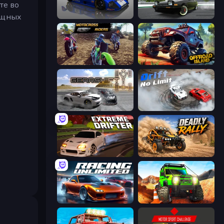
те во
мощных
Circuit Racing
Drift Hunters
MotoCross Riders
Offroad Island
Gearshift One
Drift No Limit
Extreme Drifter
Deadly Rally
Racing Unlimited
Offroad Life 3D