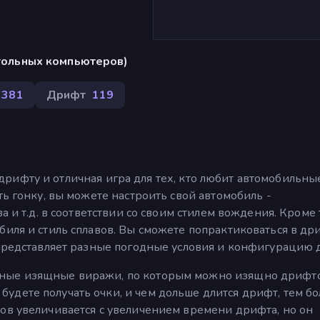
стольных компьютеров)
381
Дрифт
119
ов дрифту и отличная игра для тех, кто любит автомобильны
ть гонку, вы можете настроить свой автомобиль -
а и т.д. в соответствии со своим стилем вождения. Кроме 
биля и стиль сплавов. Вы сможете попрактиковаться в др
 представляет разные погодные условия и конфигурацию 
ные изящные виражи, по которым можно изящно дрифто
удете получать очки, и чем дольше длится дрифт, тем б
ов увеличивается с увеличением времени дрифта, но он