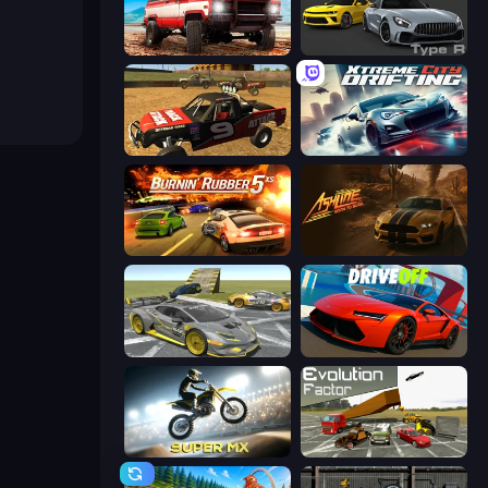
Offroad Masters Challenge
Motor Sport Challenge Type R
Offroad Dirt Racing 3D
Xtreme City Drifting
Burnin' Rubber 5 XS
Ashline Racing: Born To Burn
Wrong Way
DriveOff
Super MX - Last Season
Evolution Factor