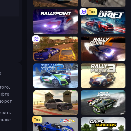
Rally Racer Dirt
Burnout Drift
Top
Rally Point
Xtreme DRIFT Racing
Dirt Rally Driver HD
Rally Point 4
е
того,
Rally Point 2
Rally Point 3
ифте
дорог.
вать.
Burnout Drift 3: Seaport Max
Drift Arena
ольше
Top