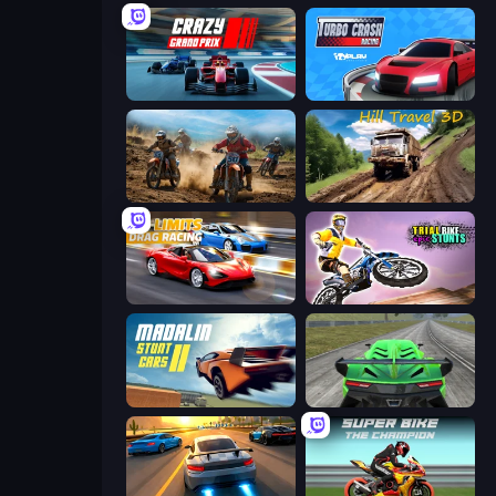
Crazy Grand Prix
Turbo Crash
Motocross Dirt Bike Race Games
Hill Travel 3D
No Limits: Drag Racing
Trial Bike Epic Stunts
Madalin Stunt Cars 2
Speed Racing Pro 2