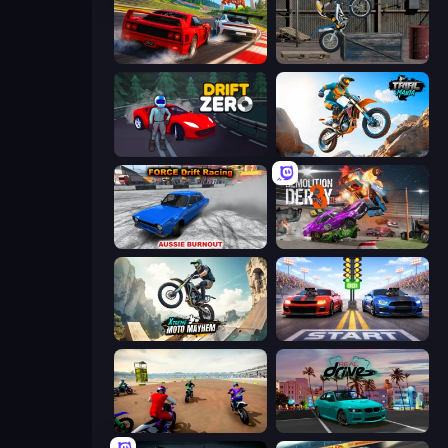
Racing: Online!
Trials Ride
Drift Zero
Trial Mania
Force Drift Racing: Aussie Burnout
Demolition Derby 3
Xtreme Moto Mayhem
Street Racer 2
Super MX - The Champion
RealDrive