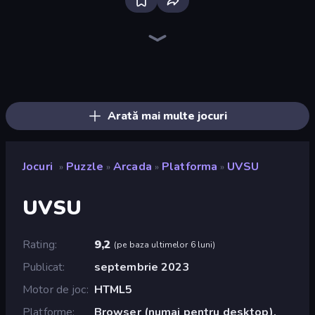
Bloxd.io
Ragdoll Archers
EvoWars.io
Piece of Cake: Merge and Bake
Veck.io
Racing Limits
Traffic Rider
Mahjongg Solitaire
Screw Out: Bolts and Nuts
Words of Wonders
Piles of Mahjong
Designville: Merge & Design
Miniblox
Space Waves
Stickman Clash
SkillWarz
Fortzone Battle Royale
Arrow Escape
Arată mai multe jocuri
Jocuri
Puzzle
Arcada
Platforma
UVSU
»
»
»
»
UVSU
Rating
9,2
(
pe baza ultimelor 6 luni
)
Publicat
septembrie 2023
Motor de joc
HTML5
Platforme
Browser (numai pentru desktop),