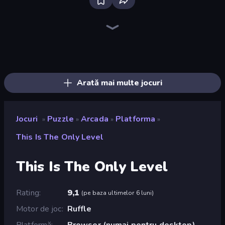
Bloxd.io
Ragdoll Archers
EvoWars.io
Veck.io
Piece of Cake: Merge and Bake
Racing Limits
Traffic Rider
Mahjongg Solitaire
Screw Out: Bolts and Nuts
Words of Wonders
Piles of Mahjong
Designville: Merge & Design
Miniblox
Space Waves
Stickman Clash
SkillWarz
Fortzone Battle Royale
Arrow Escape
Arată mai multe jocuri
Jocuri
Puzzle
Arcada
Platforma
»
»
»
»
This Is The Only Level
This Is The Only Level
Rating
9,1
(
pe baza ultimelor 6 luni
)
Motor de joc
Ruffle
Platformă
Browser (numai pentru desktop)