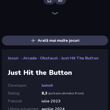
Ragdoll Archers
Cart Ride Danger Mount
Ladder to Brainhot: Climb
Draw Crash Race
Draw Climber
Stick Crush
Mafia Takedown
Bubble Blast
Man Runner 2048
Screamals
Merge & Construct
Slice Master
Bouncemasters
Epic Sword Battle! Fight in Arena
Go Escape
Build a Rollercoaster: Simulator
Helix Jump
Battle Brigade
Arată mai multe jocuri
Jocuri
Arcada
Obstacol
Just Hit The Button
»
»
»
Just Hit the Button
Developer
Jumoh
Rating
8,3
(
pe baza ultimelor 6 luni
)
Publicat
iulie 2023
Ultima actualizare
aprilie 2024