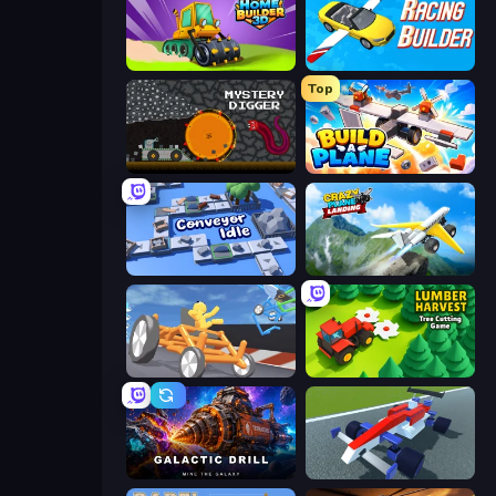
Home Builder 3D
Racing Builder
Top
Mystery Digger
Build A Plane
Conveyor Idle
Crazy Plane Landing
Draw Crash Race
Lumber Harvest: Tree Cutting Game
Galactic Drill
Genius Car 2