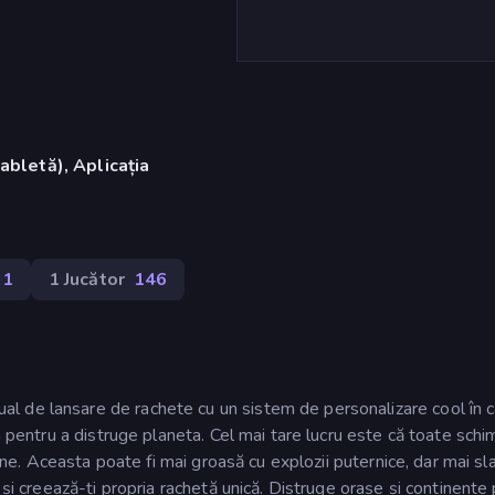
abletă), Aplicația
31
1 Jucător
146
 de lansare de rachete cu un sistem de personalizare cool în c
a pentru a distruge planeta. Cel mai tare lucru este că toate schi
sine. Aceasta poate fi mai groasă cu explozii puternice, dar mai sl
 și creează-ți propria rachetă unică. Distruge orașe și continente