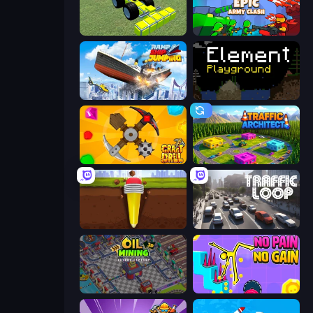
Genius Mechanic
Epic Army Clash
Ship Ramp Jumping
Element Playground
Craft Drill
Traffic Architect
Pen Dig
Traffic Loop
Oil Mining 3D: Petrol Factory
No Pain No Gain - Ragdoll Sandbox