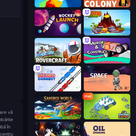
Build your Rocket
First Colony
Rocket Launch
Volcano Island
Rovercraft
Merge & Construct
Metro Connect
Space Colony
Hot
are vă
Sandbox World: Sand Art
Machine Eater
mbările
abă în
 pentru