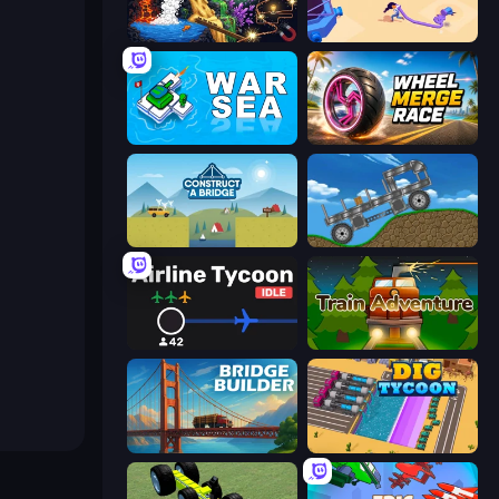
Sandbox: Particle World
Oil Digging
War Sea
Wheel Merge Race
Construct a Bridge
Move It!
Airline Tycoon Idle
Train Adventure
Bridge Builder
Dig Tycoon