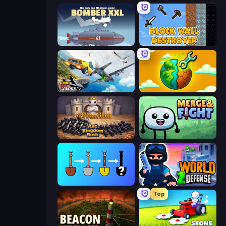
Bomber XXL
Block Wall Destroyer
Jump Into The Plane
Land Explorers: Merge & Build
Ant Kingdom Rush
Merge & Fight
Merge Tools - Merge and Dig
World Z Defense - Zombie Defense
Top