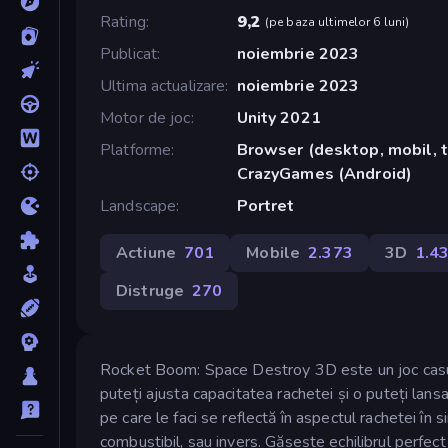
Rating
9,2
(
pe baza ultimelor 6 luni
)
Publicat
noiembrie 2023
Ultima actualizare
noiembrie 2023
Motor de joc
Unity 2021
Platforme
Browser (desktop, mobil, t
CrazyGames (Android)
Landscape
Portret
Actiune
701
Mobile
2.373
3D
1.4
Distruge
270
Rocket Boom: Space Destroy 3D este un joc casual
puteți ajusta capacitatea rachetei și o puteți lans
pe care le faci se reflectă în aspectul rachetei în 
combustibil, sau invers. Găsește echilibrul perfect