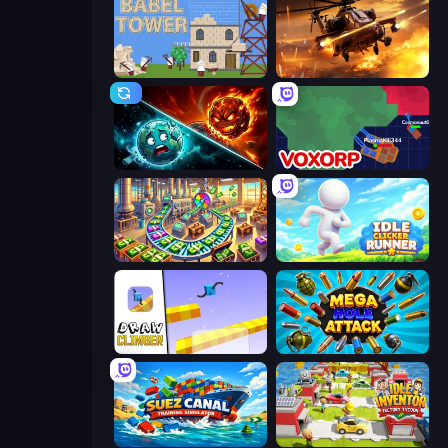
Babel Tower
Heli Military Base
PlanetCrush 2
Voxorp
Money Factory: Tycoon Idle Game
Idle Clicker Runner
Draw Climber
Mega Hole Attack
Suez Canal Training Simulator
Idle Inventor