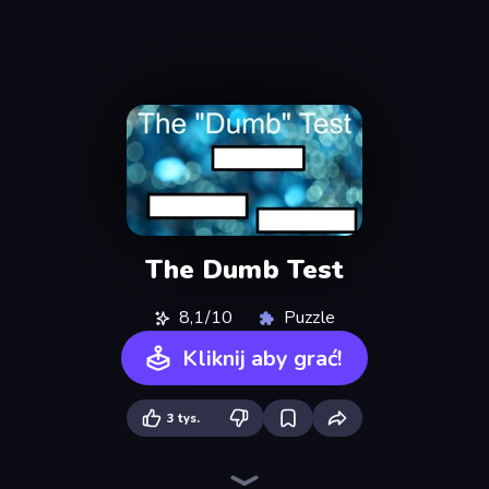
The Dumb Test
8,1/10
Puzzle
Kliknij aby grać!
3 tys.