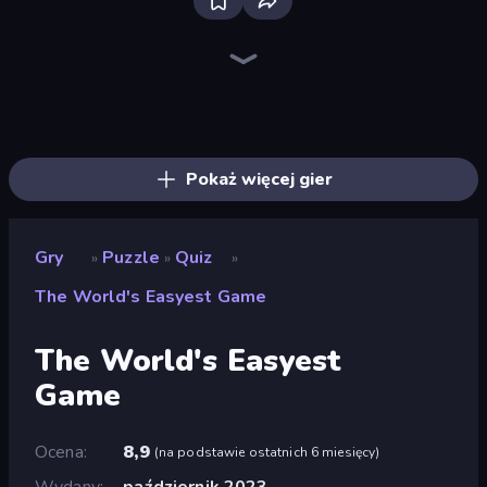
Bloxd.io
Ragdoll Archers
EvoWars.io
Piece of Cake: Merge and Bake
Veck.io
Traffic Rider
Racing Limits
Mahjongg Solitaire
Screw Out: Bolts and Nuts
Words of Wonders
Piles of Mahjong
Designville: Merge & Design
Space Waves
Miniblox
SkillWarz
Stickman Clash
Fortzone Battle Royale
Arrow Escape
Pokaż więcej gier
Gry
Puzzle
Quiz
»
»
»
The World's Easyest Game
The World's Easyest
Game
Ocena
8,9
(
na podstawie ostatnich 6 miesięcy
)
Wydany
październik 2023