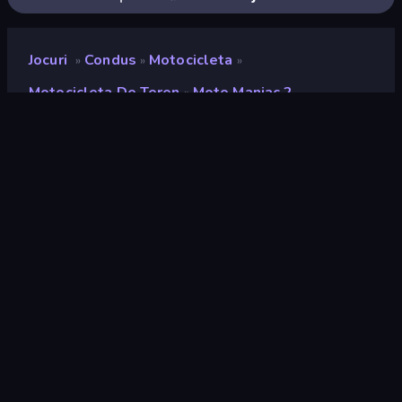
Jocuri
Condus
Motocicleta
»
»
»
Motocicleta De Teren
Moto Maniac 2
»
Moto Maniac 2
Developer
IriySoft
Rating
8,2
(
pe baza ultimelor 6 luni
)
Publicat
aprilie 2020
Ultima actualizare
aprilie 2026
Motor de joc
HTML5
Platforme
Browser (desktop, mobil,
tabletă), Aplicația CrazyGames
(iOS, Android), App Store (iOS,
Android)