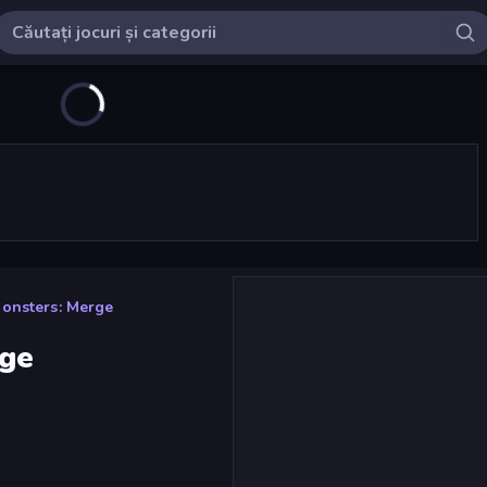
onsters: Merge
rge