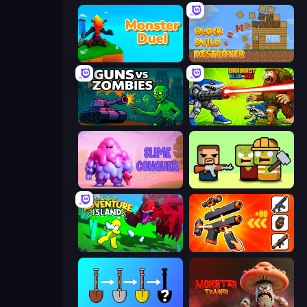
Monster Duel
Block Build Destroyer
Guns vs Zombies
Brainrot Blue Vs Red
Slime Conquer: Epic Battles
Zombie Horde: Build & Survive
Adventure Island 2D
Pew Pew Dose