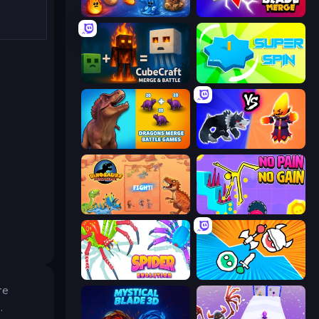
Elemental Merge
Blade Merge
CubeCraft: Merge & Battle
Super Spin
Dragons Merge: Battle Games
Merge Battle Tactics
Dinosaurs Merge Master
No Pain No Gain - Ragdoll Sandbox
Spider Evolution: Runner Game
Merge Knights!
re
.