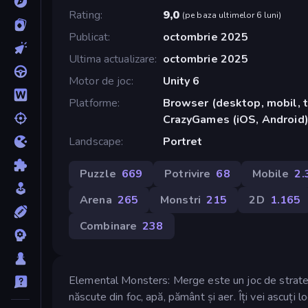
Rating
9,0
(
pe baza ultimelor 6 luni
)
Publicat
octombrie 2025
Ultima actualizare
octombrie 2025
Motor de joc
Unity 6
Platforme
Browser (desktop, mobil, t
CrazyGames (iOS, Android)
Landscape
Portret
Puzzle
669
Potrivire
68
Mobile
2.
Arena
265
Monstri
215
2D
1.165
Combinare
238
Elemental Monsters: Merge este un joc de strateg
născute din foc, apă, pământ și aer. Îți vei ascuți l