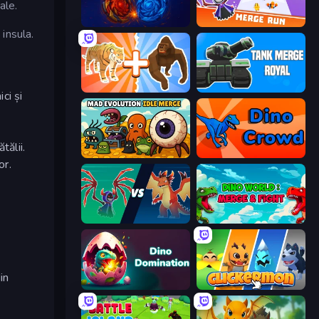
ale.
Mystical Blade
Merge Run
 insula.
Animal DNA Run
Tank Merge Royal
ci și
tălii.
Mad Evolution: Idle Merge
Dino Crowd
or.
Monster Battle
Dino World: Merge & Fight
in
Dino Domination
Clickermon