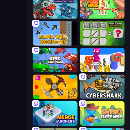
Dominators: Fighting Dinosaurs
Dino Merge Wars
Block Wall Destroyer
MineTap Merge Clicker
Epic Army Clash
Shot Blaster
Craft Drill
CyberShark
Merge Archers
Dino Defense