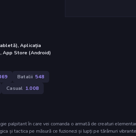
abletă), Aplicația
, App Store (Android)
369
Batalii
548
Casual
1.008
ie palpitant în care vei comanda o armată de creaturi elementa
ogica și tactica pe măsură ce fuzionezi și lupți pe tărâmuri vibrante