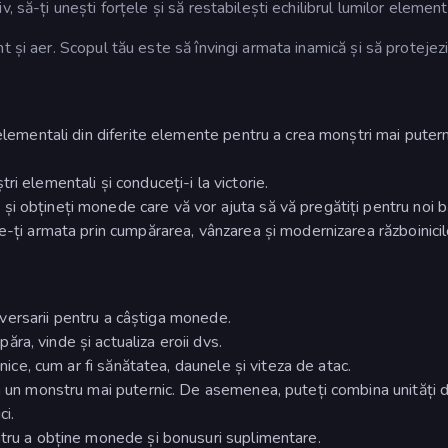
 să-ți unești forțele și să restabilești echilibrul lumilor element
 și aer. Scopul tău este să învingi armata inamică și să protejezi
 elementali din diferite elemente pentru a crea monștri mai puterni
ri elementali și conduceți-i la victorie.
i obțineți monede care vă vor ajuta să vă pregătiți pentru noi bă
e-ți armata prin cumpărarea, vânzarea și modernizarea războinicil
 adversarii pentru a câștiga monede.
ra, vinde și actualiza eroii dvs.
unice, cum ar fi sănătatea, daunele și viteza de atac.
ea un monstru mai puternic. De asemenea, puteți combina unități d
ci.
ntru a obține monede și bonusuri suplimentare.