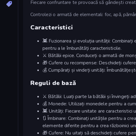
Fiecare confruntare te provoacă să gândești creativ,
Controlezi o armată de elementali: foc, apă, pământ
Caracteristici
👾 Fuzionarea și evoluția unității: Combinați
pentru a le îmbunătăți caracteristicile.
⚔️ Bătălii epice. Conduceți o armată de monșt
🎁 Cufere cu recompense: Deschideți cufere ș
💰 Cumpărați și vindeți unități: Îmbunătățeșt
Reguli de bază
⚔️ Bătălii: Luați parte la bătălii și învingeți
💰 Monede: Utilizați monedele pentru a cumpă
👾 Unități: Fiecare unitate are caracteristici 
🔃 Îmbinare: Combinați unitățile pentru a cr
elemente diferite pentru a crea războinici uni
🎁 Cufere: Nu uitați să deschideți cufere pe