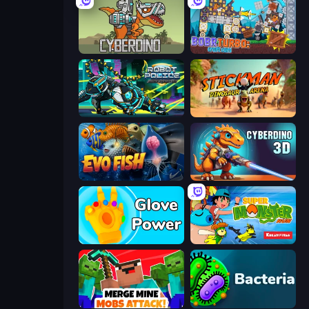
CyberDino: T-Rex vs Robots
Bobr Turbo: Craft Cars
Robot Police Iron Panther
Stickman: Dinosaur Arena
Evo Fish
CyberDino 3D
Glove Power
Super Monster Run
Merge Mine: Mobs Attack!
Bacteria