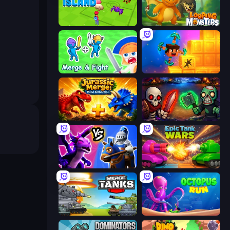
Battle Island
Looping Monsters
Merge and Fight
Merge & Dig!
Jurassic Merge: Dino Evolution
Monster Merge
Merge! Dragons vs Knights
Tanks Merge
Merge Master Tanks: Tank Wars
OctopusRun