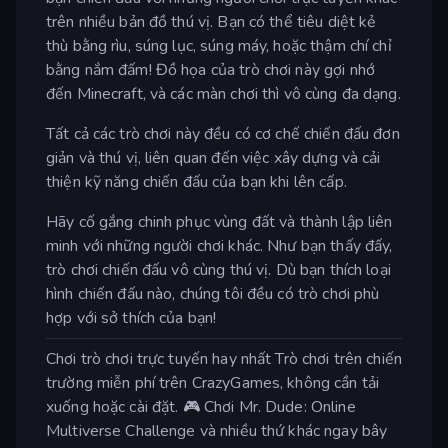
trên nhiều bản đồ thú vị. Bạn có thể tiêu diệt kẻ
thù bằng rìu, súng lục, súng máy, hoặc thậm chí chỉ
bằng nắm đấm! Đồ họa của trò chơi này gợi nhớ
đến Minecraft, và các màn chơi thì vô cùng đa dạng.
Tất cả các trò chơi này đều có cơ chế chiến đấu đơn
giản và thú vị, liên quan đến việc xây dựng và cải
thiện kỹ năng chiến đấu của bạn khi lên cấp.
Hãy cố gắng chinh phục vùng đất và thành lập liên
minh với những người chơi khác. Như bạn thấy đấy,
trò chơi chiến đấu vô cùng thú vị. Dù bạn thích loại
hình chiến đấu nào, chúng tôi đều có trò chơi phù
hợp với sở thích của bạn!
Chơi trò chơi trực tuyến hay nhất Trò chơi trên chiến
trường miễn phí trên CrazyGames, không cần tải
xuống hoặc cài đặt. 🎮 Chơi Mr. Dude: Online
Multiverse Challenge và nhiều thứ khác ngay bây