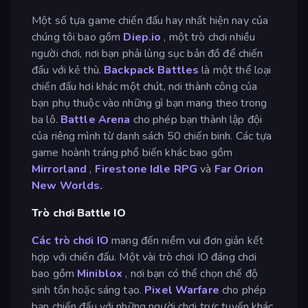
Một số tựa game chiến đấu hay nhất hiện nay của
chúng tôi bao gồm
Diep.io
, một trò chơi nhiều
người chơi, nơi bạn phải lùng sục bản đồ để chiến
đấu với kẻ thù.
Backpack Battles
là một thể loại
chiến đấu hơi khác một chút, nơi thành công của
bạn phụ thuộc vào những gì bạn mang theo trong
ba lô.
Battle Arena
cho phép bạn thành lập đội
của riêng mình từ danh sách 50 chiến binh. Các tựa
game hoành tráng phổ biến khác bao gồm
Mirrorland
,
Firestone Idle RPG
và
Far Orion
New Worlds.
Trò chơi Battle IO
Các trò chơi IO
mang đến niềm vui đơn giản kết
hợp với chiến đấu. Một vài trò chơi IO đáng chơi
bao gồm
Miniblox
, nơi bạn có thể chọn chế độ
sinh tồn hoặc sáng tạo.
Pixel Warfare
cho phép
bạn chiến đấu với những người chơi trực tuyến khác