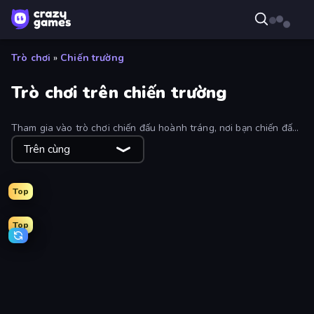
Trò chơi
»
Chiến trường
Trò chơi trên chiến trường
Tham gia vào trò chơi chiến đấu hoành tráng, nơi bạn chiến đấu
trên hàng trăm chiến trường chống lại quái vật, xe tăng và nhiều
Trên cùng
loại khác!
Top
Top
War the Knights
Poxel.io
Who Dies Last?
Playground
Miniblox
Smash Karts
Kour.io
Dye Hard
Stickman Project
EvoWars.io
Dead Land: Survival
Battle Arena
Tower Battle
Redcoats.io
Battle Brigade
Ships 3D
Raid Heroes: Total War
Tank Stars
Kirka.io
Elemental Monsters: Merge
Ultimate Evolution
Firestone – Idle Clicker Online RPG
Gladiator Fights
StarBlast
Bridge Race
Machine Eater
Basket Battle
Ships Battlefield 3D
Felon Play: Ragdoll Sandbox
Last Play: Ragdoll Sandbox