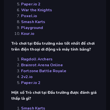
Paper.io 2
War the Knights
Poxel.io
Smash Karts
Playground
Kour.io
Trò chơi tại Đấu trường nào tốt nhất để chơi
trên điện thoại di động và máy tính bảng?
Ragdoll Archers
Brainrot Arena Online
Fortzone Battle Royale
2v2.io
Paper.io 2
Một số Trò chơi tại Đấu trường được đánh giá
thấp là gì?
Smash Karts