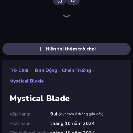
Bloxd.io
Ragdoll Archers
EvoWars.io
Piece of Cake: Merge and Bake
Veck.io
Racing Limits
Traffic Rider
Mahjongg Solitaire
Screw Out: Bolts and Nuts
Words of Wonders
Piles of Mahjong
Designville: Merge & Design
Miniblox
Space Waves
Stickman Clash
SkillWarz
Fortzone Battle Royale
Arrow Escape
Hiển thị thêm trò chơi
Trò Chơi
Hành Động
Chiến Trường
»
»
»
Mystical Blade
Mystical Blade
Xếp hạng
9,4
(
dựa trên 6 tháng gần đây
)
Phát hành
tháng 10 năm 2024
Cập nhật mới nhất
tháng 10 năm 2024