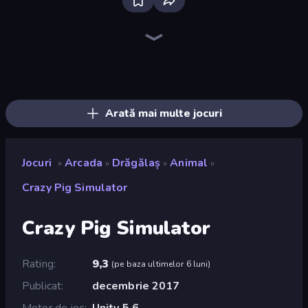
Bloxd.io
Ragdoll Archers
EvoWars.io
Piece of Cake: Merge and Bake
Veck.io
Racing Limits
Traffic Rider
Mahjongg Solitaire
Screw Out: Bolts and Nuts
Words of Wonders
Piles of Mahjong
Designville: Merge & Design
Miniblox
Space Waves
Stickman Clash
SkillWarz
Fortzone Battle Royale
Arrow Escape
Arată mai multe jocuri
Jocuri
Arcada
Drăgălaș
Animal
»
»
»
»
Crazy Pig Simulator
Crazy Pig Simulator
Rating
9,3
(
pe baza ultimelor 6 luni
)
Publicat
decembrie 2017
Motor de joc
Unity 5.6