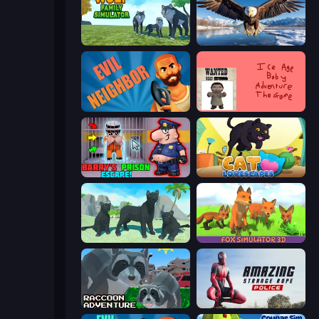
Wolf Family Simulator
Python Snake Simulator
Evil Neighbor
Kill the Ice Age Baby Adventure
Barry's Prison Escape!
Cat Lovescapes
Panther Family Simulator 3D
Fox Simulator 3D
Raccoon Adventure: City Simulator 3D
Amazing Strange Rope Police