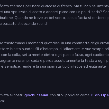
 fidato thermos per bere qualcosa di fresco. Ma tu non hai intenzi
rci una spruzzata di aceto o andarci piano con un po' di soda? So
l burlone. Quando ne beve un bel sorso, la sua faccia si contorce p
ena passato al secondo round!
he trasformano i momenti quotidiani in una commedia degli errori
e in atto subdoli fili d'inciampo, all'allacciare le sue scarpe pr
ri con la colla, sei la mente dietro ogni passo falso, ogni capitom
insegnante inciampi, cada e perda assolutamente la testa a ogni 
vo è semplice: rendere la sua giornata il più infelice ed esilarante
hiata ai nostri
giochi casual
con titoli popolari come
Blob Ope
ora!