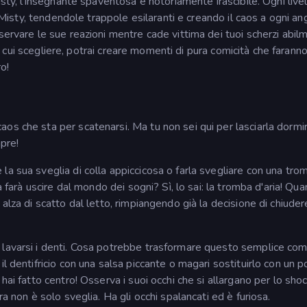
isty, l'insegnante spaventosa e notoriamente irascibile. Ogni live
i Misty, tendendole trappole esilaranti e creando il caos a ogni ang
servare le sue reazioni mentre cade vittima dei tuoi scherzi abil
tra cui scegliere, potrai creare momenti di pura comicità che farann
ro!
os che sta per scatenarsi. Ma tu non sei qui per lasciarla dormir
pre!
la sua sveglia di colla appiccicosa o farla svegliare con una tro
a farà uscire dal mondo dei sogni? Sì, lo sai: la tromba d'aria! Qua
alza di scatto dal letto, rimpiangendo già la decisione di chiudere
 lavarsi i denti. Cosa potrebbe trasformare questo semplice com
l dentifricio con una salsa piccante o magari sostituirlo con un po
hai fatto centro! Osserva i suoi occhi che si allargano per lo sho
a non è solo sveglia. Ha gli occhi spalancati ed è furiosa.