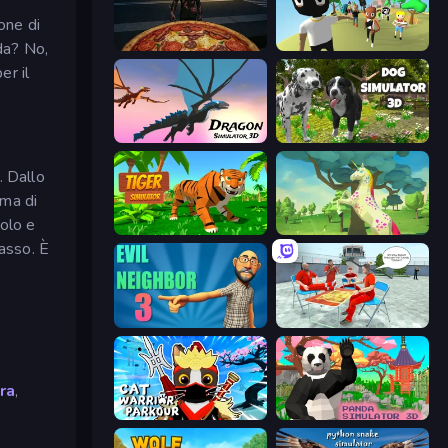
one di
da? No,
Pizza Anomalies
Mr. Dude: King of the Hill
er il
Dragon Simulator 3D
Dog Simulator 3D
. Dallo
ima di
bolo e
Tiger Simulator 3D
Unicorn Family Simulator Magic World
passo. È
Evil Neighbor 3
Alcatraz Prison Escape Plan
ra
,
Cat Warrior Parkour
Panda Simulator 3D