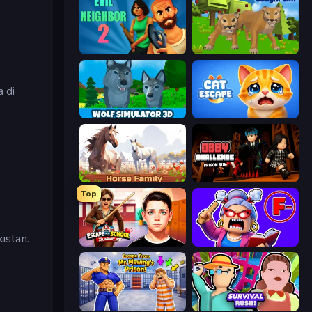
Evil Neighbor 2
Cougar Simulator: Big Cats
 di
Wolf Simulator: Wild Animals 3D
Cat Escape
Horse Simulator 3D
Obby Challenge: Prison Run
Top
kistan.
Escape from School: Runaway
Escape From School: Angry Teacher!
Escape From Mr.Meawing's Prison!
Survival Rush!