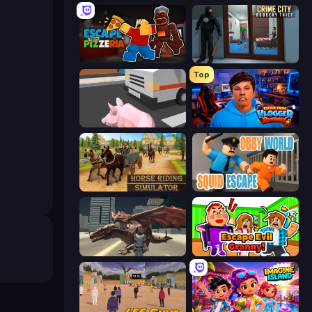
Escape From Pizzeria
Crime City Robbery Thief Games
Top
Crazy Pig Simulator
Escape from Vlogger: Runaway
Horse Riding Simulator
Obby World: Squid Escape
Dragon Vice City
Escape Evil Granny!