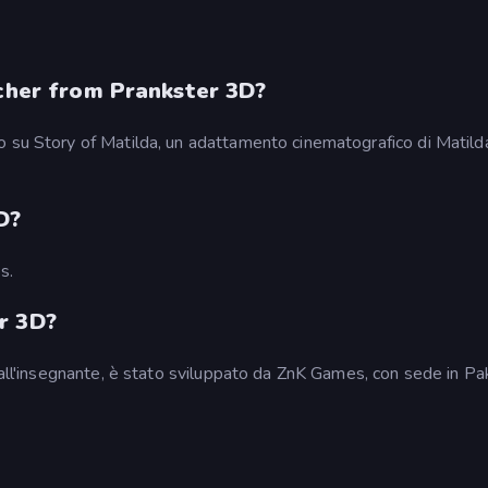
acher from Prankster 3D?
o su Story of Matilda, un adattamento cinematografico di Matilda
D?
s.
r 3D?
 all'insegnante, è stato sviluppato da ZnK Games, con sede in Pa