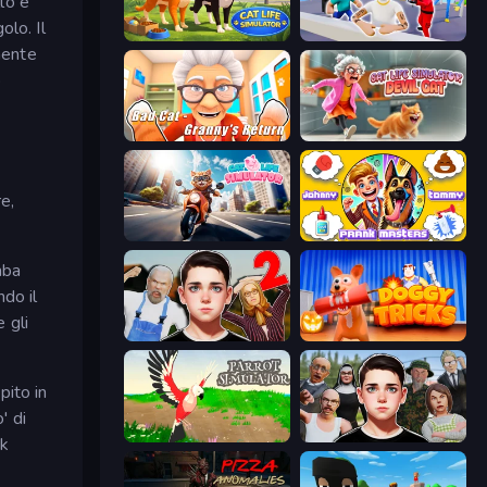
llo è
olo. Il
Cat Life Simulator 3D
Mr. Dude: Online Multiverse Challenge
mente
o
Bad Cat - Granny's Return
Cat Life Simulator: Devil Cat
e,
Cat Life Simulator
Johnny n Tommy - Prank Masters
mba
ndo il
 gli
Schoolboy Escape 2
Doggy Tricks
pito in
' di
Parrot Simulator
Schoolboy Escape: Runaway
ck