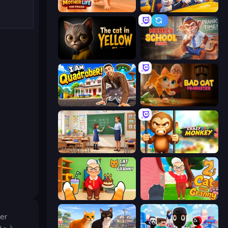
Mother Life Simulator: Prank
I Am Taxi Prankster Sim
The Cat in Yellow
Monkey School Prank
I Am Quadrober!
Bad Cat Prankster
High School Teacher Simulator
Crazy Zoo Monkey
Cat and Granny
Cat and Granny 2
per