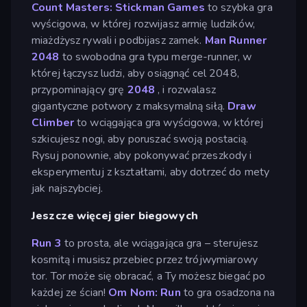
Count Masters: Stickman Games
to szybka gra
wyścigowa, w której rozwijasz armię ludzików,
miażdżysz rywali i podbijasz zamek.
Man Runner
2048
to swobodna gra typu merge-runner, w
której łączysz ludzi, aby osiągnąć cel 2048,
przypominający grę
2048
, i rozwalasz
gigantyczne potwory z maksymalną siłą.
Draw
Climber
to wciągająca gra wyścigowa, w której
szkicujesz nogi, aby poruszać swoją postacią.
Rysuj ponownie, aby pokonywać przeszkody i
eksperymentuj z kształtami, aby dotrzeć do mety
jak najszybciej.
Jeszcze więcej gier biegowych
Run 3
to prosta, ale wciągająca gra – sterujesz
kosmitą i musisz przebiec przez trójwymiarowy
tor. Tor może się obracać, a Ty możesz biegać po
każdej ze ścian!
Om Nom: Run
to gra osadzona na