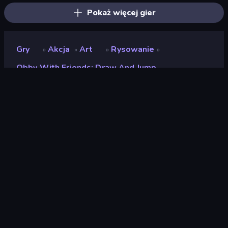
Pokaż więcej gier
Gry
Akcja
Art
Rysowanie
»
»
»
»
Obby With Friends: Draw And Jump
Obby With Friends: Draw
and Jump
Deweloper
Eccentric Games
Ocena
(
na podstawie ostatnich 6
8,6
miesięcy
)
Wydany
styczeń 2025
Ostatnio zaktualizowany
styczeń 2025
Silnik gry
HTML5
Platformy
Przeglądarka (komputer