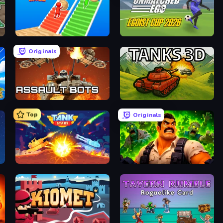
Bridge Race
Unmatched Ego
Originals
Assault Bots
Tanks 3D
Top
Originals
Tank Stars
Zombie Lab Escape