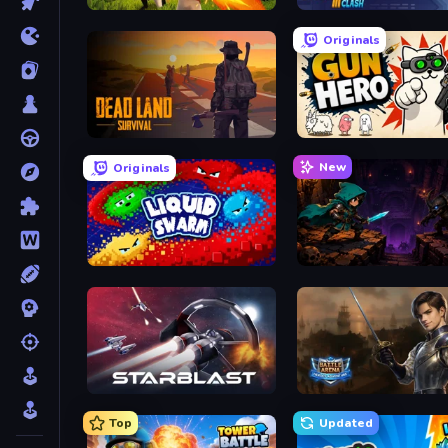
Redcoats.io
Stickman Clash
Originals
Dead Land: Survival
Gun Hero: Cat Survival
New
Originals
Liquid Swarm
Dungeon Descent
StarBlast
Battle Arena
Top
Updated