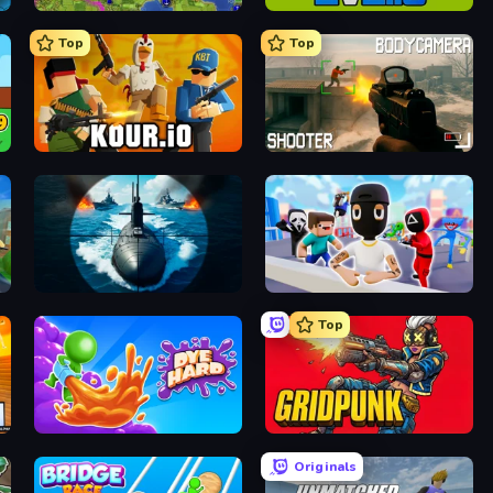
Hex Empire
2v2.io
Top
Top
Kour.io
BodyCamera Shooter
Ships Battlefield 3D
Mr. Dude: Online Multiverse Challenge
Top
Dye Hard
Gridpunk - 3v3 Battle Royale
Originals