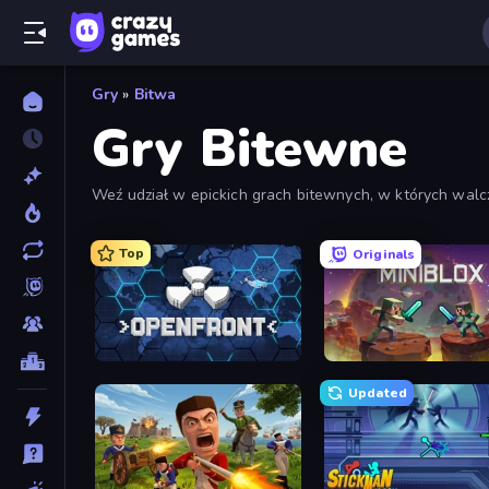
Gry
»
Bitwa
Gry Bitewne
Weź udział w epickich grach bitewnych, w których walcz
Top
Originals
Openfront
Miniblox
Updated