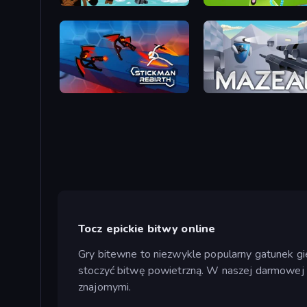
Mk48.io
Aquapark.io
Stickman Rebirth
Mazean
Tocz epickie bitwy online
Gry bitewne to niezwykle popularny gatunek gi
stoczyć bitwę powietrzną. W naszej darmowej o
znajomymi.