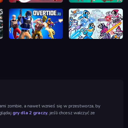
Kiomet
Tavern Rumble: Roguelike Card
Overtide.io
Space Wars Battleground
dami zombie, a nawet wznieś się w przestworza, by
glądaj
gry dla 2 graczy
, jeśli chcesz walczyć ze