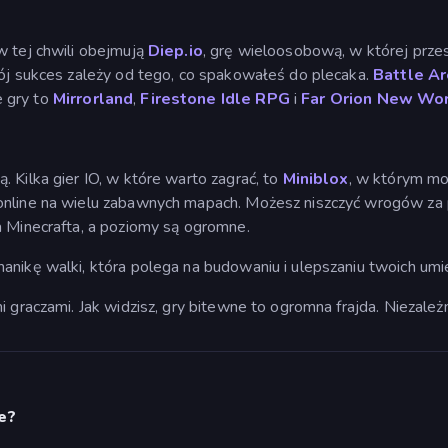
w tej chwili obejmują
Diep.io
, grę wieloosobową, w której prz
wój sukces zależy od tego, co spakowałeś do plecaka.
Battle A
 gry to
Mirrorland
,
Firestone Idle RPG
i
Far Orion New Wor
 Kilka gier IO, w które warto zagrać, to
Miniblox
, w którym mo
 online na wielu zabawnych mapach. Możesz niszczyć wrogów z
a Minecrafta, a poziomy są ogromne.
hanikę walki, która polega na budowaniu i ulepszaniu twoich u
 graczami. Jak widzisz, gry bitewne to ogromna frajda. Niezależn
e?