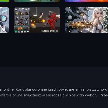
Fortress Merge
Elemental Monsters: Merge
Last Play: Ragdoll Sandbox
Immortals Revenge
er online. Kontroluj ogromne średniowieczne armie, walcz z hor
fercie online znajdziesz wiele rodzajów bitew do wyboru. Prze