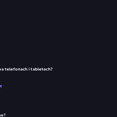
na telefonach i tabletach?
e
ne?