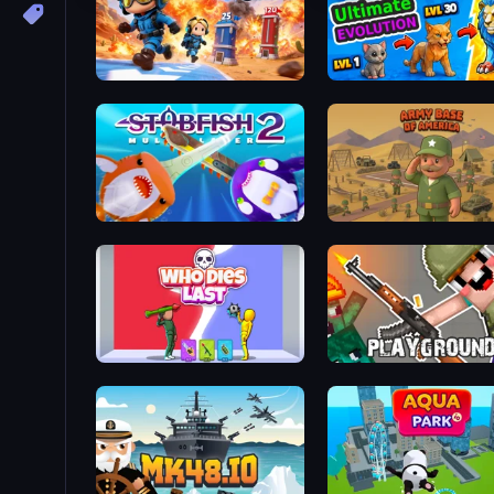
Tower Battle
Ultimate Evolution
Stabfish 2
Army Base Of America
Who Dies Last?
Playground