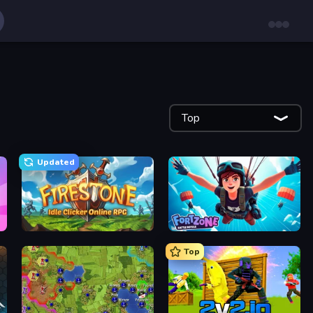
Top
Updated
Firestone – Idle Clicker Online RPG
Fortzone Battle Royale
Top