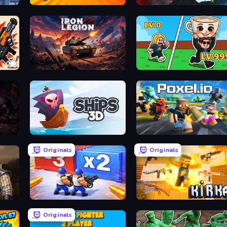
Shell Shockers
EvoWars.io
Iron Legion
Brainrot Arena Online
Ships 3D
Poxel.io
Originals
Originals
Battle Brigade
Kirka.io
Originals