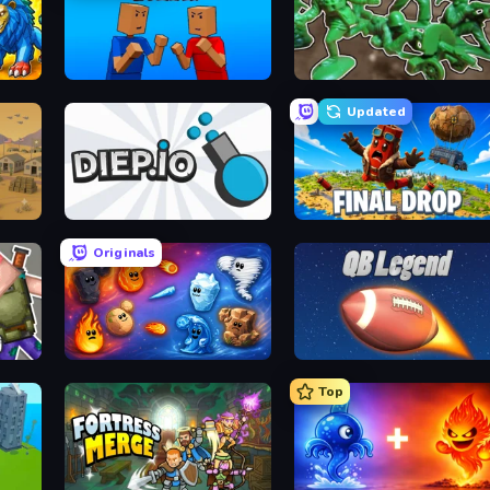
Puppet Fighter 2 Player
Soldiers - Capture and Control!
Updated
Diep.io
Final Drop
Originals
Elemental Merge
2 Minute Football QB Legend
Top