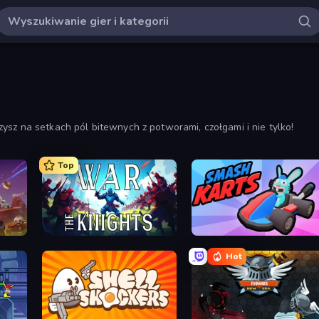
ysz na setkach pól bitewnych z potworami, czołgami i nie tylko!
Top
War the Knights
Smash Karts
Hot