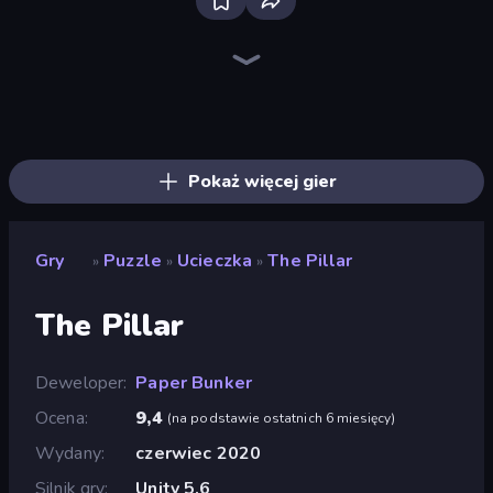
Bloxd.io
Ragdoll Archers
EvoWars.io
Veck.io
Piece of Cake: Merge and Bake
Racing Limits
Traffic Rider
Mahjongg Solitaire
Screw Out: Bolts and Nuts
Words of Wonders
Piles of Mahjong
Designville: Merge & Design
Miniblox
Space Waves
Stickman Clash
SkillWarz
Fortzone Battle Royale
Arrow Escape
Pokaż więcej gier
Gry
Puzzle
Ucieczka
The Pillar
»
»
»
The Pillar
Deweloper
Paper Bunker
Ocena
9,4
(
na podstawie ostatnich 6 miesięcy
)
Wydany
czerwiec 2020
Silnik gry
Unity 5.6