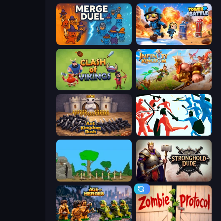
MergeDuel.io
Tower Battle
Clash of Vikings
Infinity Kingdom
Ant Kingdom Rush
Funny Battle Simulator
Age Of War
Stronghold Dude