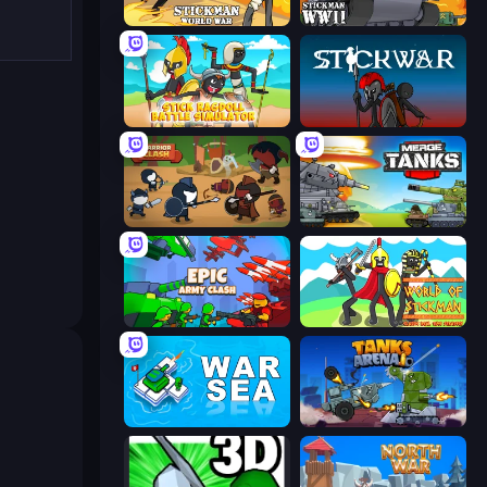
Stickman World War
Stickman WW2
Stick Ragdoll Battle Simulator
Stick War
Warrior Clash
Merge Master Tanks: Tank Wars
Epic Army Clash
World of Stickman Classic RTS
War Sea
Tanks Arena io: Craft & Combat