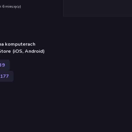
h 6 miesięcy
)
 na komputerach
Store (iOS, Android)
39
177