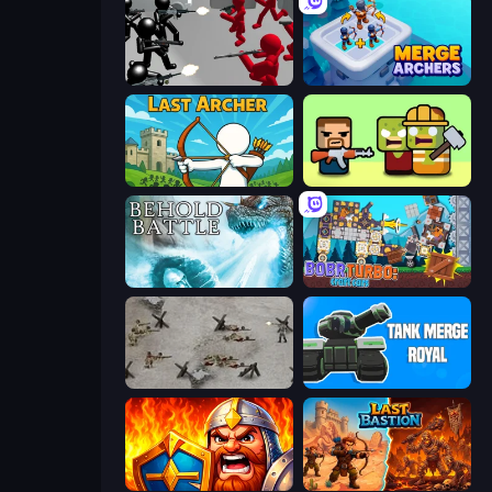
Battle Simulator: Counter Stickman
Merge Archers
Last Archer
Zombie Horde: Build & Survive
Behold Battle
Bobr Turbo: Craft Cars
Warfare 1944
Tank Merge Royal
WarLink: Crown & Clash
Last Bastion