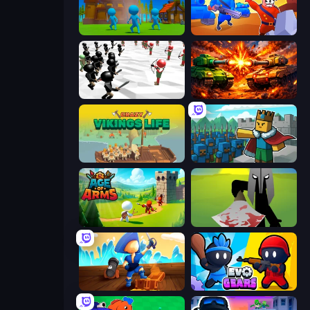
Stickman Tower Defense Idle 3D
Craft and Battle
Stickman Simulator: Final Battle
War Machine Clash
Crazy Vikings Life
Cube Commander
Age Of Arms
Kill The Spartan
Captains Idle
Evo Gears