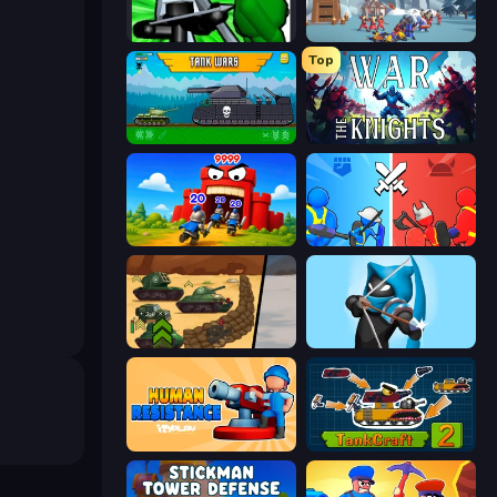
Stickman: Legacy of Zombie War
North War
Top
Tanks 2D: Tank Wars
War the Knights
TimeWarriors
State Wars: Conquer Them All
Tank Battle: War Commander
Wild Archer: Castle Defense
Human Resistance
TankCraft 2