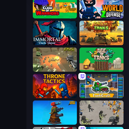
Clash of Warriors
World Z Defense - Zombie Defense
Immortal: Dark Slayer
Call of Tanks
WW1 Battle Simulator
Age of Tanks Warriors: TD War
Throne Tactics
TankCraft
Furry Road
Battle Simulator: Prison & Police