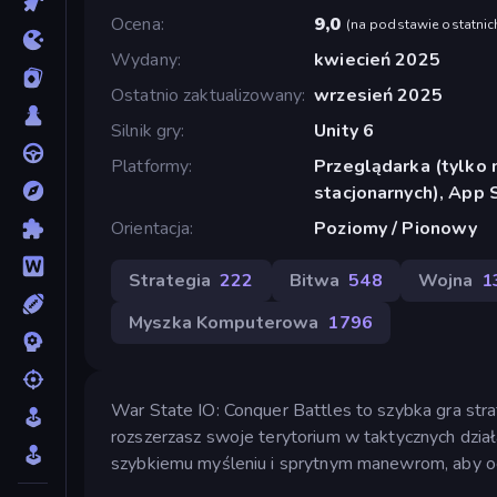
Ocena
9,0
(
na podstawie ostatnic
Wydany
kwiecień 2025
Ostatnio zaktualizowany
wrzesień 2025
Silnik gry
Unity 6
Platformy
Przeglądarka (tylko
stacjonarnych), App 
Orientacja
Poziomy / Pionowy
Strategia
222
Bitwa
548
Wojna
1
Myszka Komputerowa
1796
War State IO: Conquer Battles to szybka gra str
rozszerzasz swoje terytorium w taktycznych dzia
szybkiemu myśleniu i sprytnym manewrom, aby o