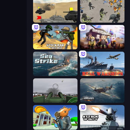
Tanks Battlefield: Desert
Battle Simulator: Prison & Police
Stickman World War
Simple Sandbox 3
Sea Strike
Real Warships
Flakmeister
Dogfight
Bank Robbery 3
Attack of Duty