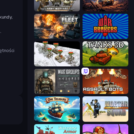
Army Warfare
Iron Legion
kundy,
.
Battle Fleet World
War Brokers
ętności
1941 Frozen Front
Tanks 3D
War Groups
Assault Bots
One Treasure
Mortar Squad