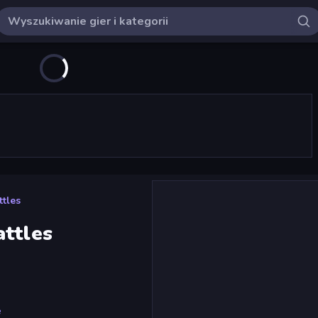
ttles
attles
e