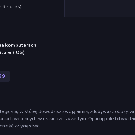
h 6 miesięcy
)
 na komputerach
Store (iOS)
39
ategiczna, w której dowodzisz swoją armią, zdobywasz obozy wr
łaniach wojennych w czasie rzeczywistym. Opanuj pole bitwy dzi
dnieść zwycięstwo.