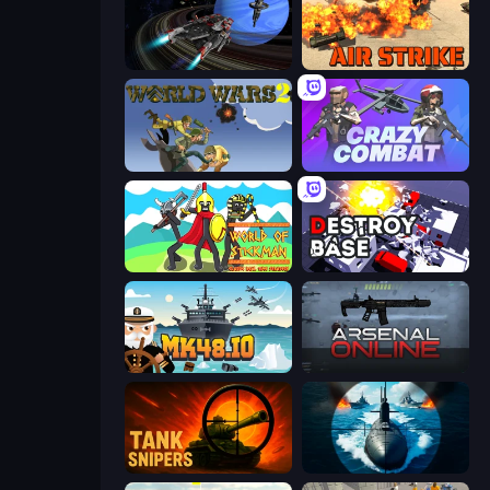
Starbase Gunship
Air Strike
World Wars 2
Crazy Combat
World of Stickman Classic RTS
Destroy Base
Mk48.io
Arsenal Online
Tank Snipers
Ships Battlefield 3D