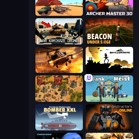
Warzone Armor
Archer Master 3D: Castle Defense
FPV War Kamikaze Drone
Beacon Under Siege
Heli Military Base
Battlecruisers
Feudal Wars
Bank Heist
Bomber XXL
Destructors Online