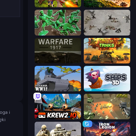
Redcoats.io
Artillery Vs Tanks
Soldiers - Capture and Control!
Warfare 1944
Warfare 1917
Call of Tanks
Stickman WW2
Ships 3D
oga i
Krew.io
WW1 Battle Simulator
ęki