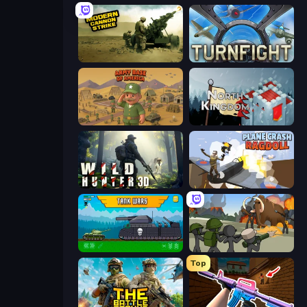
Modern Cannon Strike
Turnfight
Army Base Of America
North Kingdom: Siege Castle
Wild Hunter 3D
Plane Crash Ragdoll Simulator
Tanks 2D: Tank Wars
Stickman History Battle
Top