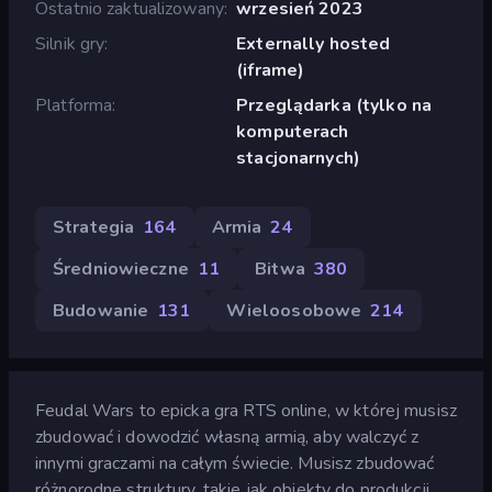
Ostatnio zaktualizowany
wrzesień 2023
Silnik gry
Externally hosted
(iframe)
Platforma
Przeglądarka (tylko na
komputerach
stacjonarnych)
Strategia
164
Armia
24
Średniowieczne
11
Bitwa
380
Budowanie
131
Wieloosobowe
214
Feudal Wars to epicka gra RTS online, w której musisz
zbudować i dowodzić własną armią, aby walczyć z
innymi graczami na całym świecie. Musisz zbudować
różnorodne struktury, takie jak obiekty do produkcji