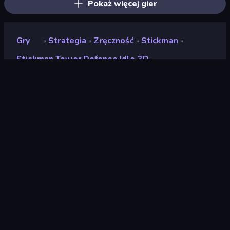
Pokaż więcej gier
Gry
Strategia
Zręczność
Stickman
»
»
»
»
Stickman Tower Defense Idle 3D
Stickman Tower Defense
Idle 3D
Ocena
(
na podstawie ostatnich 6
9,3
miesięcy
)
Wydany
styczeń 2025
Ostatnio zaktualizowany
kwiecień 2026
Silnik gry
Unity 6
Platformy
Przeglądarka (komputer
stacjonarny, telefon
komórkowy, tablet),