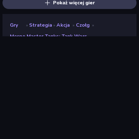
Pokaż więcej gier
Gry
Strategia
Akcja
Czołg
»
»
»
»
Merge Master Tanks: Tank Wars
Merge Master Tanks: Tank
Wars
Deweloper
NOXGAMES
Ocena
(
na podstawie ostatnich 6
9,1
miesięcy
)
Wydany
wrzesień 2023
Ostatnio zaktualizowany
październik 2023
Silnik gry
Unity 2021
Platformy
Przeglądarka (komputer