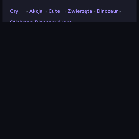
Gry
Akcja
Cute
Zwierzęta
Dinozaur
»
»
»
»
»
Stickman: Dinosaur Arena
Stickman: Dinosaur Arena
Deweloper
GamePush
Ocena
(
na podstawie ostatnich 6
8,8
miesięcy
)
Wydany
wrzesień 2024
Ostatnio zaktualizowany
listopad 2024
Silnik gry
Unity 2022
Platformy
Przeglądarka (komputer
stacjonarny, telefon
komórkowy, tablet),
Aplikacja CrazyGames