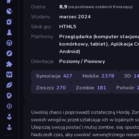
Ocena
8,9
(
na podstawie ostatnich 6 miesięcy
)
Wydany
marzec 2024
Silnik gry
HTML5
Platformy
Przeglądarka (komputer stacjona
komórkowy, tablet), Aplikacja 
Android)
Orientacja
Poziomy / Pionowy
Symulacja
427
Mobile
2378
3D
1
Zniszcz
270
Zombie
181
Potwór
Uwolnij chaos i poprowadź ostateczną Hordę Zom
swoich wrogów, przekształcając ich w lojalnych 
Ulepszaj swoją postać i mutuj zombie, siaj spusto
Nadszedł czas, aby uwolnić wewnętrznego nieuma