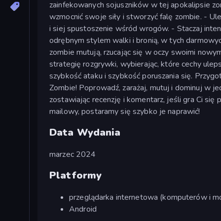
zainfekowanych sojuszników w tej apokalipsie zo
wzmocnić swoje siły i stworzyć falę zombie. - Ul
i siej spustoszenie wśród wrogów. - Staczaj intens
odrębnym stylem walki i bronią, w tych darmowyc
zombie mutują, rzucając się w oczy swoimi nowym
strategię rozgrywki, wybierając, które cechy ulep
szybkość ataku i szybkość poruszania się. Przyg
Zombie! Poprowadź, zarażaj, mutuj i dominuj w je
zostawiając recenzję i komentarz, jeśli gra Ci się
mailowy, postaramy się szybko je naprawić!
Data Wydania
marzec 2024
Platformy
przeglądarka internetowa (komputerów i mo
Android