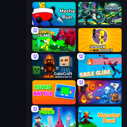
Mecha Run
Robot Police Iron Panther
Adventure Island 2D
Shadow Bullet
CubeCraft: Merge & Battle
Smile Slime
Retro Battle
Elemental Merge