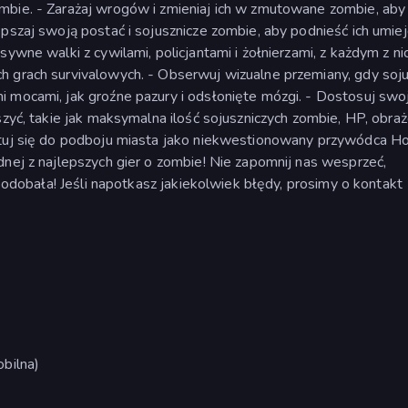
mbie. - Zarażaj wrogów i zmieniaj ich w zmutowane zombie, aby
epszaj swoją postać i sojusznicze zombie, aby podnieść ich umiej
ywne walki z cywilami, policjantami i żołnierzami, z każdym z ni
h grach survivalowych. - Obserwuj wizualne przemiany, gdy soj
i mocami, jak groźne pazury i odsłonięte mózgi. - Dostosuj swo
szyć, takie jak maksymalna ilość sojuszniczych zombie, HP, obraż
otuj się do podboju miasta jako niekwestionowany przywódca H
dnej z najlepszych gier o zombie! Nie zapomnij nas wesprzeć,
 podobała! Jeśli napotkasz jakiekolwiek błędy, prosimy o kontakt
bilna)