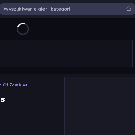
n Of Zombies
es