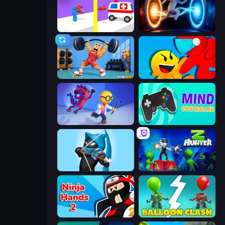
Rescue Throw
Portal Escape
Gym Boss
Riot Escape
Bounce Out
Mind Controller
Wild Archer: Castle Defense
Z Hunter
Ninja Hands 2
Balloon Clash