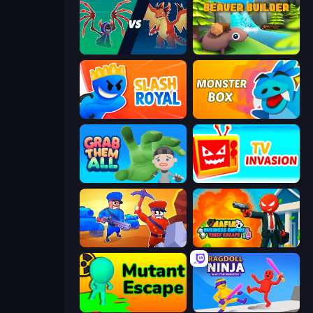
Monster Battle
Beaver Builder
Slash Royal
Monster Box
Grab Them All
TV Invasion
Craft and Battle
Mafia Business Empire: Thief Escape
Mutant Escape
Ragdoll Ninja: Imposter Hero