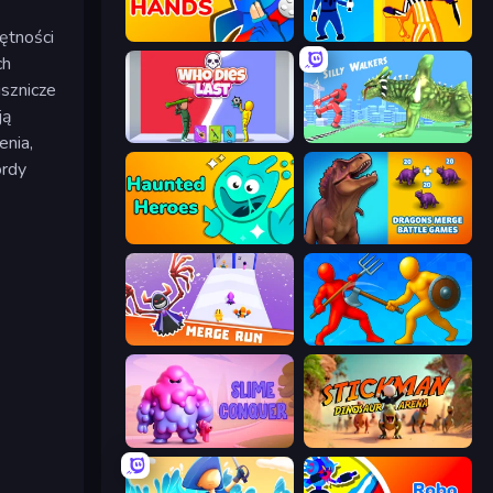
ętności
Ninja Hands
Jailbreak: Hide or Attack!
ch
usznicze
ją
Who Dies Last?
Silly Walkers
enia,
ordy
Haunted Heroes
Dragons Merge: Battle Games
Merge Run
Epic Sword Battle! Fight in Arena
Slime Conquer: Epic Battles
Stickman: Dinosaur Arena