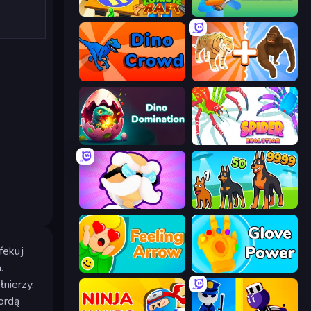
Zombie Raft
Dino Defense
Dino Crowd
Animal DNA Run
Dino Domination
Spider Evolution: Runner Game
Mutant Idle
Dogs vs Aliens
fekuj
.
Feeling Arrow
Glove Power
łnierzy.
ordą