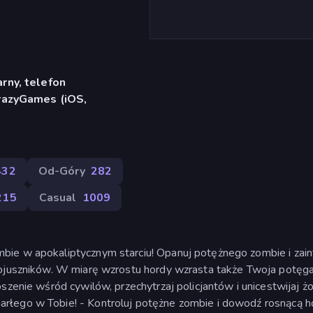
rny, telefon
CrazyGames (iOS,
432
Od-Góry
282
215
Casual
1009
bie w apokaliptycznym starciu! Opanuj potężnego zombie i zain
sojuszników. W miarę wzrostu hordy wzrasta także Twoja potęga
szenie wśród cywilów, przechytrzaj policjantów i unicestwijaj żo
rłego w Tobie! - Kontroluj potężne zombie i dowodź rosnącą h