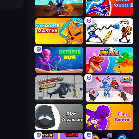
Captains Idle
Robo Runner
Summoner Master
Doodle Smash
OctopusRun
Idle Dino Farm Tycoon Simulator 3D
Sharkosaurus Rampage
TNT Bomber
Riot Assassin
Time Control!