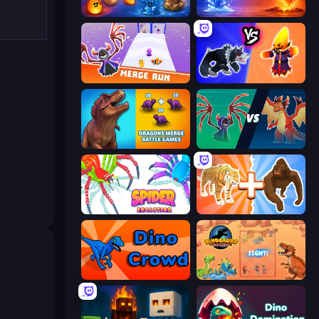
Elemental Merge
Elemental Monsters: Merge
Merge Run
Merge Battle Tactics
Dragons Merge: Battle Games
Monster Battle
Spider Evolution: Runner Game
Animal DNA Run
Dino Crowd
Dinosaurs Merge Master