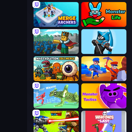
Merge Archers
Monster Life
Cube Commander
Wild Archer: Castle Defense
Mad Evolution: Idle Merge
Craft and Battle
Silly Walkers
Monsters Tactics