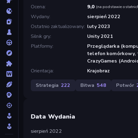
Ocena
9,0
(
na podstawie ostatnic
Wydany
sierpień 2022
Ostatnio zaktualizowany
luty 2023
Silnik gry
Unity 2021
Platformy
Przeglądarka (komput
telefon komórkowy, t
CrazyGames (Android
Orientacja
Krajobraz
Strategia
222
Bitwa
548
Potwór
Data Wydania
sierpień 2022