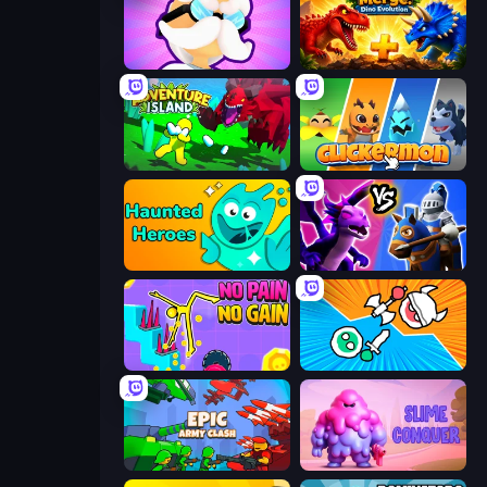
Mutant Idle
Jurassic Merge: Dino Evolution
Adventure Island 2D
Clickermon
Haunted Heroes
Merge! Dragons vs Knights
No Pain No Gain - Ragdoll Sandbox
Merge Knights!
Epic Army Clash
Slime Conquer: Epic Battles