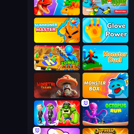
Idle Dino Farm Tycoon Simulator 3D
Super Monster Run
Summoner Master
Glove Power
Zombie Raft
Monster Duel
Monster Trainer: Catching Game
Monster Box
Infection Town of Zombies
OctopusRun