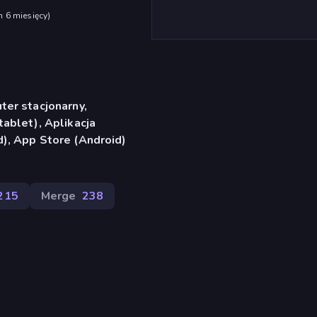
h 6 miesięcy
)
er stacjonarny,
ablet), Aplikacja
), App Store (Android)
215
Merge
238