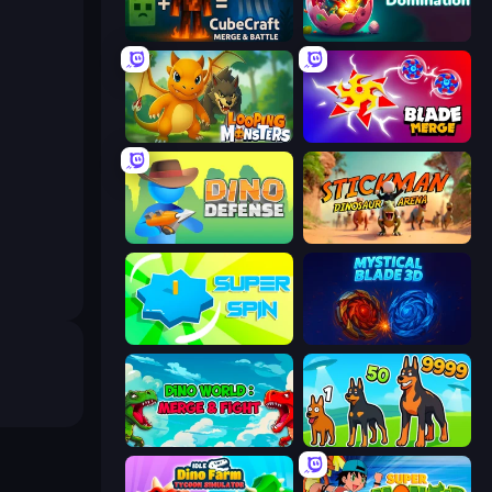
CubeCraft: Merge & Battle
Dino Domination
Looping Monsters
Blade Merge
Dino Defense
Stickman: Dinosaur Arena
Super Spin
Mystical Blade
Dino World: Merge & Fight
Dogs vs Aliens