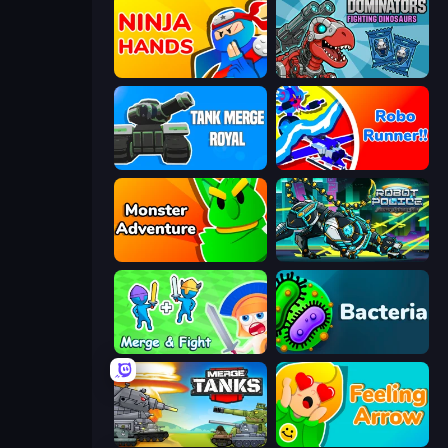
Ninja Hands
Dominators: Fighting Dinosaurs
Tank Merge Royal
Robo Runner
Monster Adventure
Robot Police Iron Panther
Merge and Fight
Bacteria
Merge Master Tanks: Tank Wars
Feeling Arrow