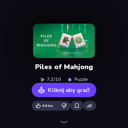
Piles of Mahjong
7,2/10
Puzzle
Kliknij aby grać!
9,6 tys.