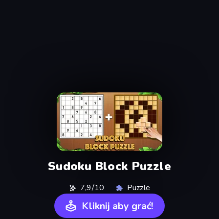
Sudoku Block Puzzle
7,9/10
Puzzle
Kliknij aby grać!