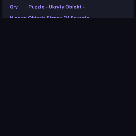
Gry
Puzzle
Ukryty Obiekt
»
»
»
Hidden Object: Street Of Secrets
Hidden Object: Street Of
Secrets
Ocena
8,8
(
na podstawie ostatnich 6 miesięcy
)
Wydany
kwiecień 2026
Silnik gry
HTML5
Platformy
Przeglądarka (komputer stacjonarny,
telefon komórkowy, tablet), Aplikacja
CrazyGames (iOS, Android)
Orientacja
Poziomy / Pionowy
Puzzle
566
Mobile
2364