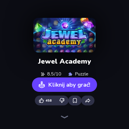
Jewel Academy
8,5/10
Puzzle
Kliknij aby grać!
458