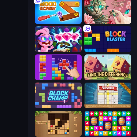
Wood Screw: Bolts Puzzle
Favorite Puzzles
Skydom: Reforged
Block Blaster
BlockBuster Puzzle
Find The Difference
Block Champ
Sudoku Online
Wood Block Journey
Tap Away Story