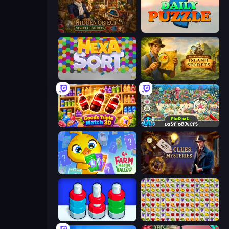
Hidden Object: Street Of Secrets
Daily Puzzle
Hexa Sort
Hidden Objects: Island Secrets
Goods Triple Match 3D
Find Me: Lost Objects
Farm Merge Valley
Hidden Object: Clues and Mysteries
Nuts Puzzle: Sort By Color
Same Game Fruit Collapse