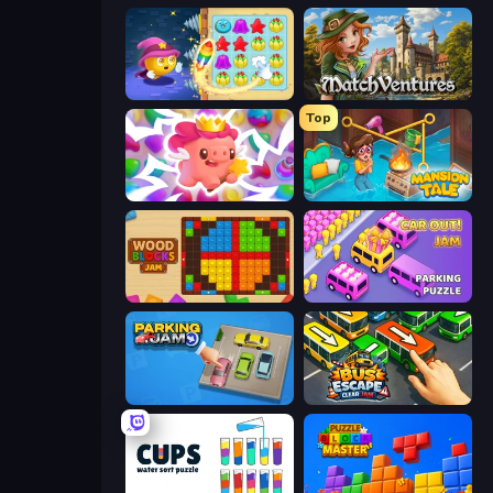
Candy Riddles
MatchVentures
Top
Match Arena
Mansion Tale: Merge Secrets
Wood Blocks Jam
Car OUT! Jam Parking Puzzle
Parking Jam
Bus Escape: Clear Jam