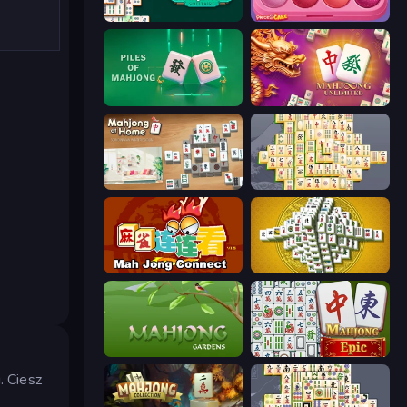
Mahjongg Solitaire
Piece of Cake: Merge and Bake
Piles of Mahjong
Mahjong Unlimited
Scandinavian Mahjong
Mahjong Online
Mahjong Connect (Legacy)
Mahjong Tower
Mahjong Gardens
Mahjong Epic
. Ciesz