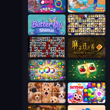
Hidden Objects
Open House
Butterfly Shimai
Tiles of the Simpsons
War Mahjong
Mahjong Connect 2 (Legacy)
Forgotten Treasure 2
Mahjong Puzzle: Tile Match
Jigpic Solitaire
Skydom