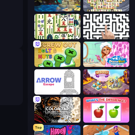
Mahjong Collection
Mahjong Titans
Mahjong Shanghai
Arrow Escape: Puzzle
Screw Out: Bolts and Nuts
Designville: Merge & Design
Arrow Escape
Mergest Kingdom
Color Tap: Coloring by Numbers
What's The Difference?
Top