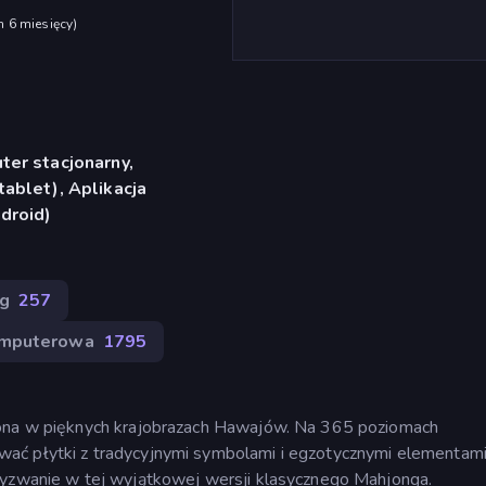
h 6 miesięcy
)
er stacjonarny,
ablet), Aplikacja
droid)
ng
257
omputerowa
1795
zona w pięknych krajobrazach Hawajów. Na 365 poziomach
ać płytki z tradycyjnymi symbolami i egzotycznymi elementami
wyzwanie w tej wyjątkowej wersji klasycznego Mahjonga.