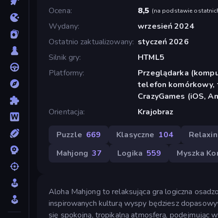
Ocena
8,5
(
na podstawie ostatnic
Wydany
wrzesień 2024
Ostatnio zaktualizowany
styczeń 2026
Silnik gry
HTML5
Platformy
Przeglądarka (komput
telefon komórkowy, t
CrazyGames (iOS, An
Orientacja
Krajobraz
Puzzle
669
Klasyczne
104
Relaxi
Mahjong
37
Logika
559
Myszka K
Aloha Mahjong to relaksująca gra logiczna osad
inspirowanych kulturą wyspy będziesz dopasowyw
się spokojną, tropikalną atmosferą, podejmując 