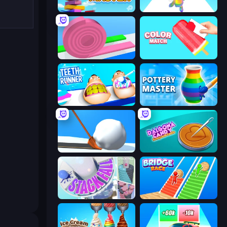
Slice Master
Man Runner 2048
Layers Roll
Color Match
Teeth Runner
Pottery Master
Shovel 3D
Dalgona Candy Honeycomb Cookie
Stack Fall
Bridge Race