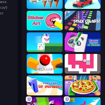
anie.
czy!)
Ice Cream Inc.
Upgrade the Supercar 3D
sz
Sticker Art
Stack Colors
Stacky Bird
Diamond Drawing by Numbers
Helix Jump
Just Slide (Remastered)
Master of Numbers
Pizza Maker