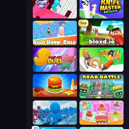
Tile Craft 3D
Knife Master: Ball Racing
Top
Hula Hoop Race
Bloxd.io
Pop It! Duel
What a Leg
Burger Cafe
Road Battle: Gather the Gang
Gravity Crowd
Dessert Maker