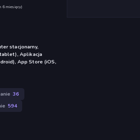
h 6 miesięcy
)
er stacjonarny,
ablet), Aplikacja
roid), App Store (iOS,
anie
36
nie
594