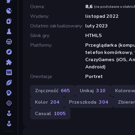
Ocena
8,6
(
na podstawie ostatnic
Wydany
listopad 2022
Ostatnio zaktualizowany
luty 2023
Silnik gry
HTML5
Platformy
Przeglądarka (komput
telefon komórkowy, t
CrazyGames (iOS, And
Android)
Orientacja
Portret
Zręczność
665
Unikaj
310
Kolorow
Kolor
204
Przeszkoda
304
Zbiera
Casual
1005