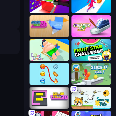
Jelly Restaurant
Twerk Race 3D
Color Roll 3D
Sneaker Art
Lazy Jumper
Fruit Stab Challenge
Emoji Puzzle!
Slice It All!
Color Fill 3D
Save My Pets