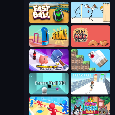
Fast Ball Jump
Gomu Goman
Screamals
Cut in Half, Please!
Hammer Master－Craft & Destroy!
Crazy Sheep
Crazy Ball 3D
Break Free