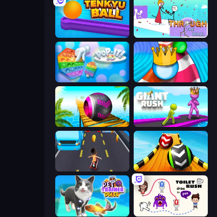
Tenkyu Ball
Through the Wall
Pop It 3D
Aquapark Balls Party
Rolling Balls Sea Race
Giant Rush!
Bus and Subway Runner
Sky Balls 3D
Pet Trainer Duel
Toilet Rush - Draw Puzzle