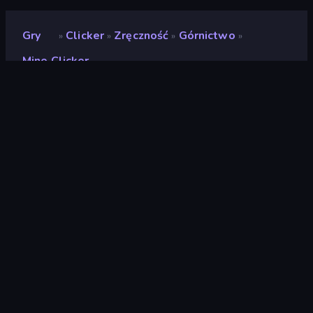
Gry
Clicker
Zręczność
Górnictwo
»
»
»
»
Mine Clicker
Mine Clicker
Deweloper
DoonDookStudio
Ocena
(
na podstawie ostatnich 6
8,7
miesięcy
)
Wydany
czerwiec 2026
Ostatnio zaktualizowany
lipiec 2026
Silnik gry
Construct
Platformy
Przeglądarka (komputer
stacjonarny, telefon
komórkowy, tablet),
Aplikacja CrazyGames