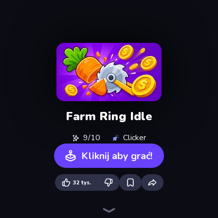
Farm Ring Idle
9/10
Clicker
Kliknij aby grać!
32 tys.