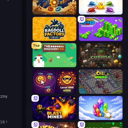
Gear Factory
Color Cannon Idle
Ragdoll Factory Idle
Money Maker Idle
Top
The MachinEGG
Cubidle
Dominate All Shapes
Oil Mining 3D: Petrol Factory
czny
Blast Miner
Crystalia Idle Clicker
ję i