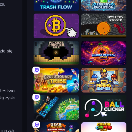
za,
Trash Flow
Energy Evolution
Money Maker
Mystery Digger
ie się
Pickaxe Crusher Idle
Planet Destroy Idle
ólestwo
Evolutionary Tribe
Idle Mining Empire
żą zyski
Planet Evolution: Idle Clicker
Satisfying Ball Clicker
 innych