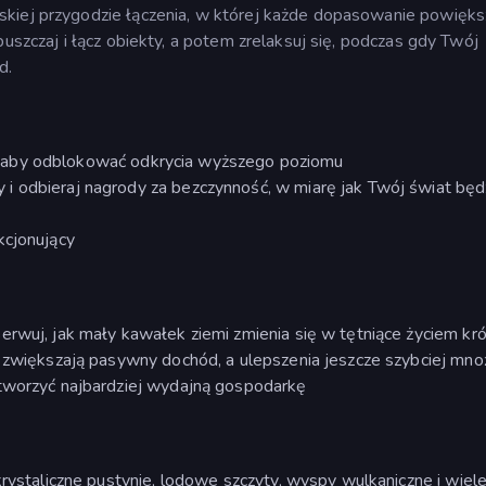
kiej przygodzie łączenia, w której każde dopasowanie powięks
puszczaj i łącz obiekty, a potem zrelaksuj się, podczas gdy Twój
d.
nki, aby odblokować odkrycia wyższego poziomu
 odbieraj nagrody za bezczynność, w miarę jak Twój świat będz
kcjonujący
erwuj, jak mały kawałek ziemi zmienia się w tętniące życiem kr
e zwiększają pasywny dochód, a ulepszenia jeszcze szybciej mno
stworzyć najbardziej wydajną gospodarkę
krystaliczne pustynie, lodowe szczyty, wyspy wulkaniczne i wiele