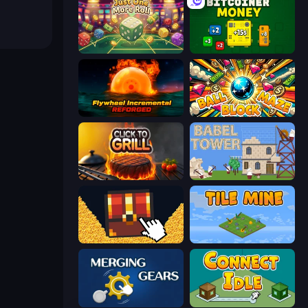
Just One More Roll
BitCoiner
Flywheel Incremental: Reforged
Ball Block Maze
Click To Grill
Babel Tower
Treasure Hunt Idle
Tile Mine
Merging Gears
Connect idle