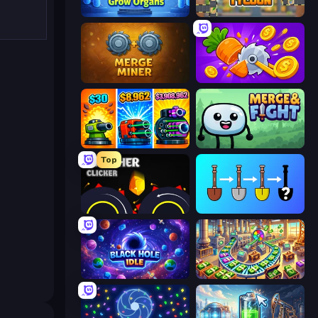
Human Clicker: Grow Organs
Leek Factory Tycoon
Merge Miner
Farm Ring Idle
Pumpkin Defense: Merge Cannon
Merge & Fight
Top
Crusher Clicker
Merge Tools - Merge and Dig
Black Hole Idle
Money Factory: Tycoon Idle Game