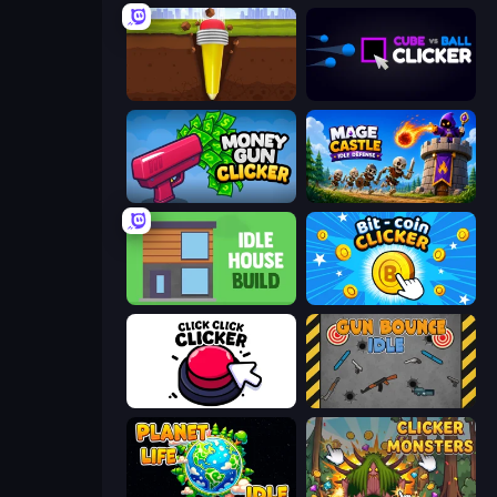
Pen Dig
Cube vs Ball Clicker
Money Gun Clicker
Mage Castle Idle Defense
Idle House Build
Bit-coin Clicker
Click Click Clicker
Gun Bounce Idle