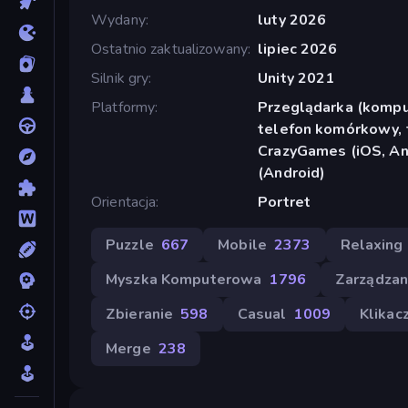
Wydany
luty 2026
Ostatnio zaktualizowany
lipiec 2026
Silnik gry
Unity 2021
Platformy
Przeglądarka (komput
telefon komórkowy, t
CrazyGames (iOS, An
(Android)
Orientacja
Portret
Puzzle
667
Mobile
2373
Relaxing
Myszka Komputerowa
1796
Zarządzan
Zbieranie
598
Casual
1009
Klikac
Merge
238