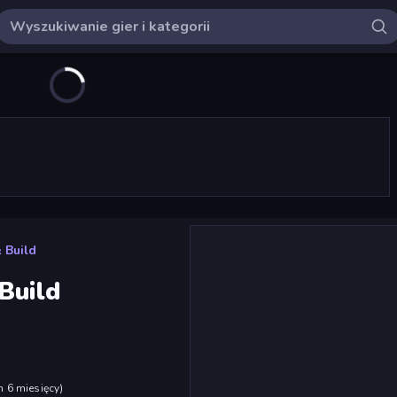
 Build
Build
h 6 miesięcy
)