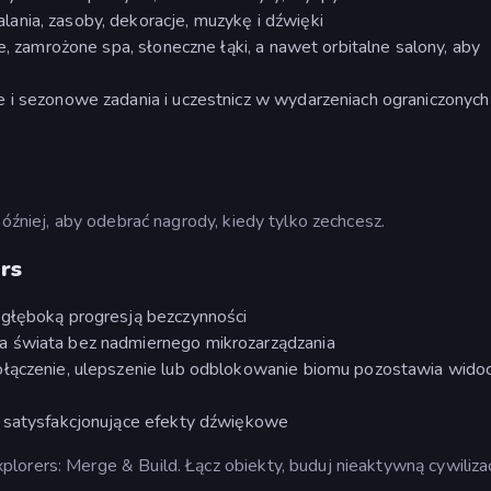
ania, zasoby, dekoracje, muzykę i dźwięki
e, zamrożone spa, słoneczne łąki, a nawet orbitalne salony, aby
 i sezonowe zadania i uczestnicz w wydarzeniach ograniczonych
później, aby odebrać nagrody, kiedy tylko zechcesz.
rs
 głęboką progresją bezczynności
a świata bez nadmiernego mikrozarządzania
ołączenie, ulepszenie lub odblokowanie biomu pozostawia wido
i satysfakcjonujące efekty dźwiękowe
orers: Merge & Build. Łącz obiekty, buduj nieaktywną cywilizac