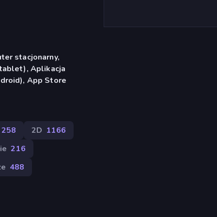
er stacjonarny,
ablet), Aplikacja
droid), App Store
258
2D
1166
ie
216
ze
488