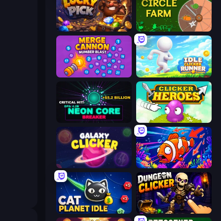
Lucky Pick
Circle Farm
Merge Cannon: Number Blast
Idle Clicker Runner
Neon Core Breaker
Clicker Heroes
Galaxy Clicker
Fish Catch Idle
Cat Planet Idle
Dungeon Clicker