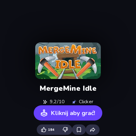
MergeMine Idle
9,2/10
Clicker
Kliknij aby grać!
184