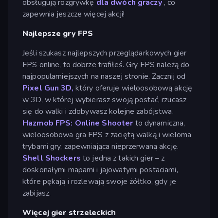
obsługują rozgrywkę
dla dwóch graczy
, co
zapewnia jeszcze więcej akcji!
Najlepsze gry FPS
Jeśli szukasz najlepszych przeglądarkowych gier
FPS online, to dobrze trafiłeś. Gry FPS należą do
najpopularniejszych na naszej stronie. Zacznij od
Pixel Gun 3D,
który oferuje wieloosobową akcję
w 3D, w której wybierasz swoją postać, rzucasz
się do walki i zdobywasz kolejne zabójstwa.
Hazmob FPS: Online Shooter
to dynamiczna,
wieloosobowa gra FPS z zaciętą walką i wieloma
trybami gry, zapewniająca nieprzerwaną akcję.
Shell Shockers
to jedna z takich gier – z
doskonałymi mapami i jajowatymi postaciami,
które pękają i rozlewają swoje żółtko, gdy je
zabijasz.
Więcej gier strzeleckich