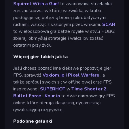
Squirrel With a Gun!
to zwariowana strzelanka
zręcznościowa, w której wiewiórka w kratkę
posługuje się potężną bronią i akrobatycznymi
ruchami, walcząc z szalonymi przeciwnikami.
SCAR
to wieloosobowa gra battle royale w stylu PUBG:
zbieraj, obmyślaj strategie i walcz, by zostać
ostatnim przy życiu.
Więcej gier takich jak ta
Jeśli chcesz poznać inne ciekawe propozycje gier
FPS, sprawdź
Voxiom.io
i
Pixel Warfare
, a
także spróbuj swoich sił w offline'owej grze FPS
inspirowanej
SUPERHOT
w
Time Shooter 2.
Bullet Force
i
Kour io
to dwie darmowe gry FPS
online, które oferują klasyczną, dynamiczną i
rywalizacyjną rozgrywkę.
Podobne gatunki