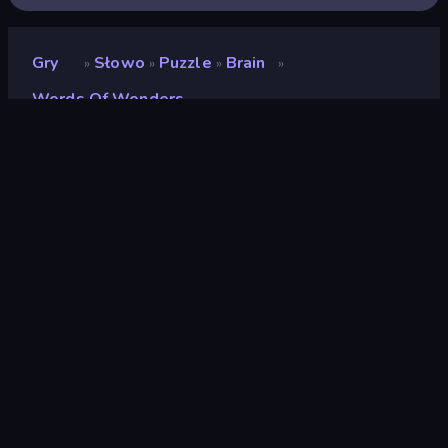
Gry
Słowo
Puzzle
Brain
»
»
»
»
Words Of Wonders
Words of Wonders
Deweloper
Famobi
Ocena
(
na podstawie ostatnich 6
8,7
miesięcy
)
Wydany
maj 2023
Ostatnio zaktualizowany
lipiec 2025
Silnik gry
HTML5
Platformy
Przeglądarka (komputer
stacjonarny, telefon
komórkowy, tablet), App