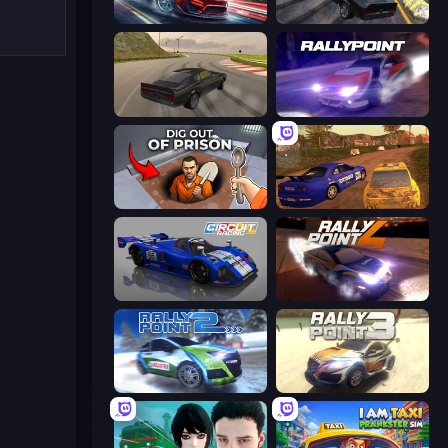
Xtreme DRIFT Racing
Burnout Drift 2: Hilltop
Burnout Drift
Rally Point
Dig out of Prison
Dirt Rally Driver HD
Circuit Racing
Rally Point 4
Rally Point 2
Rally Point 3