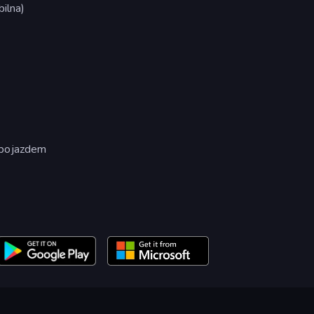
ilna)
 pojazdem