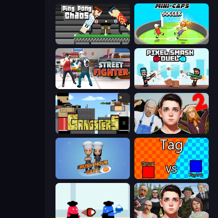
Ping Pong Chaos
Mini-Caps: Soccer
Street Fighter Simulator
Pixel Smash Duel
Gangsters
Schoolboy Escape 2
Rush Hour Cafe
2 Player Tag