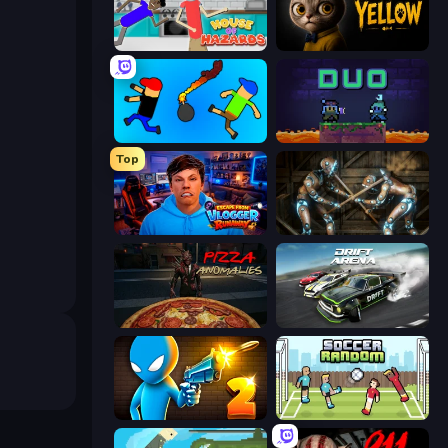
House of Hazards
The Cat in Yellow
Mini-Caps: Bombs
Duo
Top
Escape from Vlogger: Runaway
Striker Dummies
Pizza Anomalies
Drift Arena
Drunken Duel 2
Soccer Random