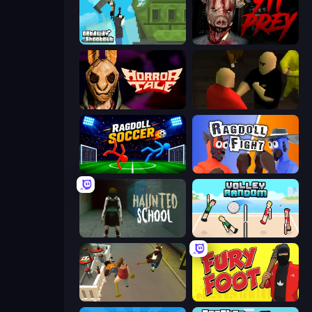
Getaway Shootout
911: Prey
Horror Tale
Kuja
Ragdoll Soccer 2 Players
Ragdoll Fight
Haunted School
Volley Random
Drunk-Fu: Wasted Masters
Fury Foot