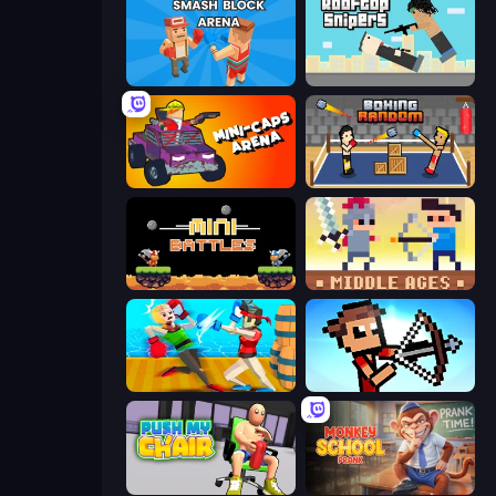
Smash Block Arena
Rooftop Snipers
Mini-Caps: Arena
Boxing Random
12 MiniBattles
Castle Wars: Middle Ages
Funny Ragdoll Wrestlers
Stick Archers Battle
Push My Chair
Monkey School Prank