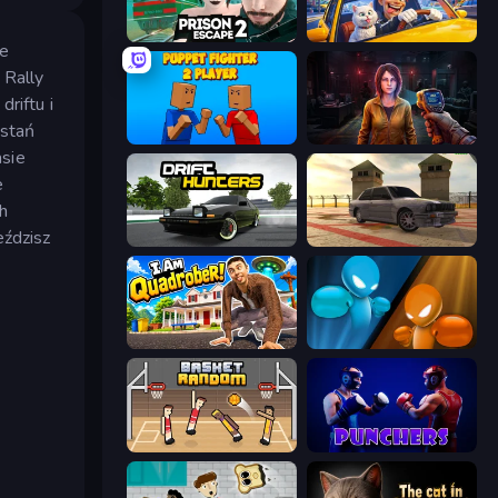
Prison Escape 2
I Am Taxi Prankster Sim
ie
 Rally
riftu i
ostań
Puppet Fighter 2 Player
Survival Zone Zombie Outbreak
asie
e
h
eździsz
Drift Hunters
Burnout Drift 3: Seaport Max
I Am Quadrober!
Drunken Boxing
Basket Random
Punchers