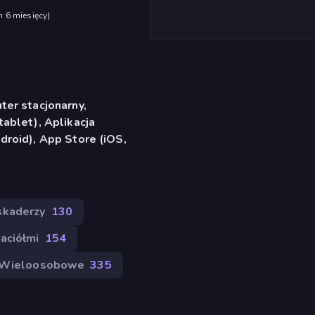
h 6 miesięcy
)
er stacjonarny,
ablet), Aplikacja
roid), App Store (iOS,
skaderzy
130
jaciółmi
154
Wieloosobowe
335