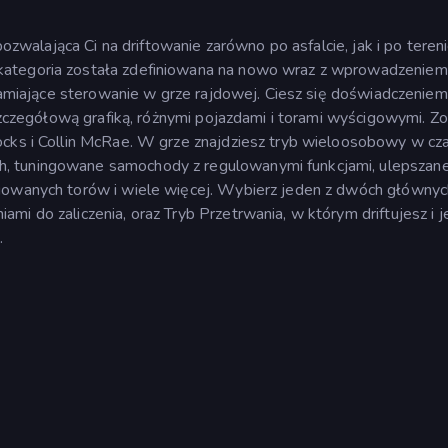
pozwalająca Ci na driftowanie zarówno po asfalcie, jak i po teren
kategoria została zdefiniowana na nowo wraz z wprowadzeniem
ałamiające sterowanie w grze rajdowej. Ciesz się doświadczeniem d
 szczegółową grafiką, różnymi pojazdami i torami wyścigowymi. Z
ocks i Collin McRae. W grze znajdziesz tryb wieloosobowy w cz
, tuningowane samochody z regulowanymi funkcjami, ulepszan
ngowanych torów i wiele więcej. Wybierz jeden z dwóch głównyc
i do zaliczenia, oraz Tryb Przetrwania, w którym driftujesz i j
.