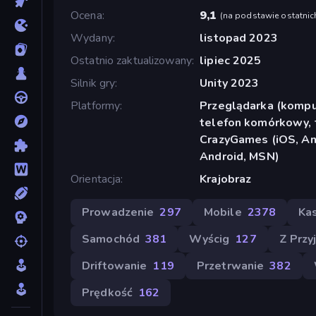
Ocena
9,1
(
na podstawie ostatnic
Wydany
listopad 2023
Ostatnio zaktualizowany
lipiec 2025
Silnik gry
Unity 2023
Platformy
Przeglądarka (komput
telefon komórkowy, t
CrazyGames (iOS, And
Android, MSN)
Orientacja
Krajobraz
Prowadzenie
297
Mobile
2378
Ka
Samochód
381
Wyścig
127
Z Przy
Driftowanie
119
Przetrwanie
382
Prędkość
162