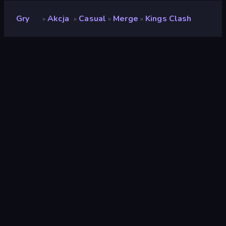
Gry
Akcja
Casual
Merge
Kings Clash
»
»
»
»
Kings Clash
Deweloper
Everplay
Ocena
(
na podstawie ostatnich 6
9,2
miesięcy
)
Wydany
październik 2022
Ostatnio zaktualizowany
październik 2023
Silnik gry
Unity 2021
Platformy
Przeglądarka (komputer
stacjonarny, telefon
komórkowy, tablet),
Aplikacja CrazyGames
(Android)
Orientacja
Poziomy / Pionowy