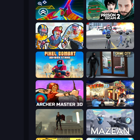
Surf GO Parkour
Prison Escape 2
Zombies Shooter: Part 2
Amazing Crime Strange Stickman
Pixel Combat: Zombies Strike
Crime City Robbery Thief Games
Archer Master 3D: Castle Defense
Vegas Clash 3D
The Superman - Theme is Aliens
Mazean