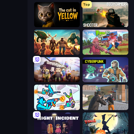
Top
The Cat in Yellow
BodyCamera Shooter
Horde Crusher
Farm Clash 3D
Simple Sandbox 3
Cyberpunk: Resistance
Gravity Arena Shooter
Gangsters Squad