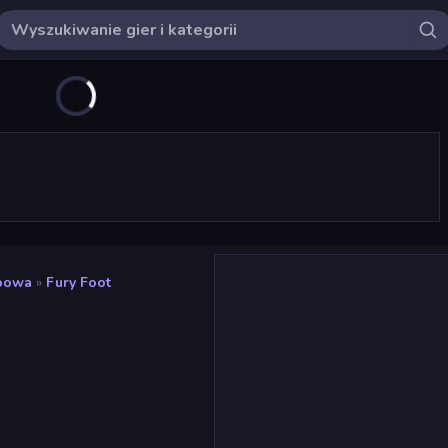
obowa
»
Fury Foot