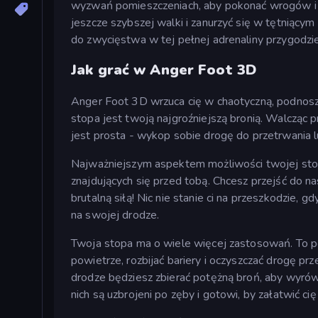
wyzwań pomieszczeniach, aby pokonać wrogów i
jeszcze szybszej walki i zanurzyć się w tętniąc
do zwycięstwa w tej pełnej adrenaliny przygodzie
Jak grać w Anger Foot 3D
Anger Foot 3D wrzuca cię w chaotyczną, podnosz
stopa jest twoją najgroźniejszą bronią. Walcząc 
jest prosta - wykop sobie drogę do przetrwania lu
Najważniejszym aspektem możliwości twojej stopy
znajdujących się przed tobą. Chcesz przejść do 
brutalną siłą! Nic nie stanie ci na przeszkodzie,
na swojej drodze.
Twoja stopa ma o wiele więcej zastosowań. To p
powietrze, rozbijać bariery i oczyszczać drogę prz
drodze będziesz zbierać potężną broń, aby wyrów
nich są uzbrojeni po zęby i gotowi, by załatwić ci