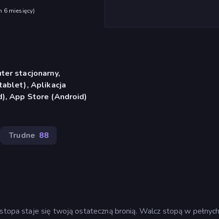
h 6 miesięcy
)
er stacjonarny,
ablet), Aplikacja
), App Store (Android)
Trudne
88
 stopa staje się twoją ostateczną bronią. Walcz stopą w pełnyc