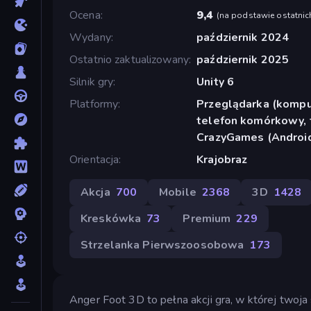
Ocena
9,4
(
na podstawie ostatnic
Wydany
październik 2024
Ostatnio zaktualizowany
październik 2025
Silnik gry
Unity 6
Platformy
Przeglądarka (komput
telefon komórkowy, t
CrazyGames (Android
Orientacja
Krajobraz
Akcja
700
Mobile
2368
3D
1428
Kreskówka
73
Premium
229
Strzelanka Pierwszoosobowa
173
Anger Foot 3D to pełna akcji gra, w której twoja