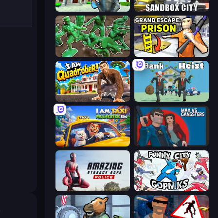
Bank Robbery 3
Sandbox City
Soldiers - Capture and Control!
Grand Escape: Prison
I Am Quadrober!
Bank Heist
I Am Taxi Prankster Sim
Max vs Gangsters
Amazing Strange Rope Police
Funny City: Gopniks
h