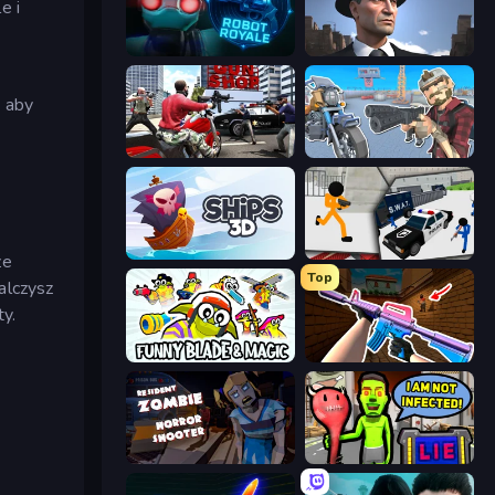
e i
Online Robot Royale
Downtown 1930s Mafia
, aby
Grand Action Simulator: New York
Shoot and Drive
Ships 3D
Stickman Prison: Counter Assault
ze
Top
alczysz
ty.
Funny Blade & Magic
KS Z
Resident Zombies: Horror Shooter
I Am Not Infected!