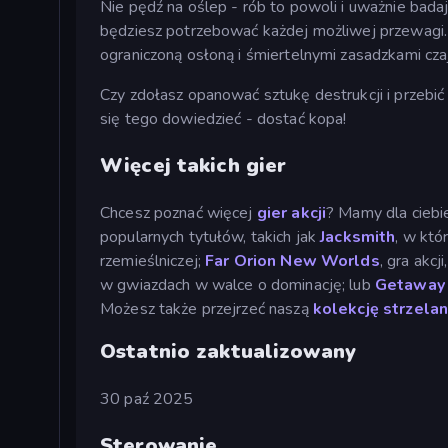
Nie pędź na oślep - rób to powoli i uważnie bada
będziesz potrzebować każdej możliwej przewagi. 
ograniczoną osłoną i śmiertelnymi zasadzkami cza
Czy zdołasz opanować sztukę destrukcji i przebić
się tego dowiedzieć - dostać kopa!
Więcej takich gier
Chcesz poznać więcej
gier akcji
? Mamy dla ciebi
popularnych tytułów, takich jak
Jacksmith
, w któ
rzemieślniczej;
Far Orion New Worlds
, gra akc
w gwiazdach w walce o dominację; lub
Getaway
Możesz także przejrzeć naszą
kolekcję strzela
Ostatnio zaktualizowany
30 paź 2025
Sterowanie