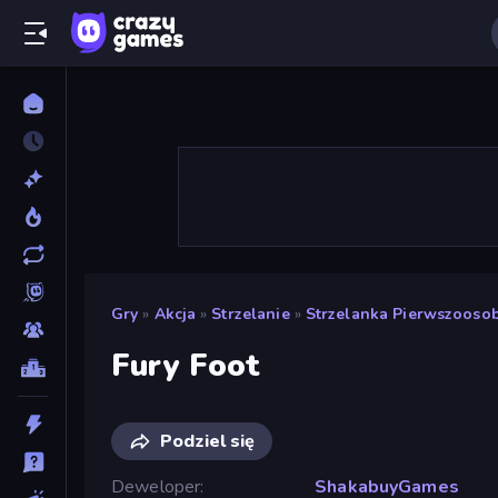
Gry
»
Akcja
»
Strzelanie
»
Strzelanka Pierwszoos
Fury Foot
Podziel się
Deweloper
ShakabuyGames