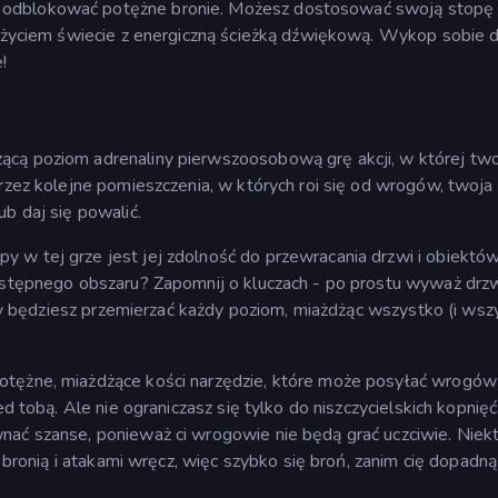
 odblokować potężne bronie. Możesz dostosować swoją stopę
ym życiem świecie z energiczną ścieżką dźwiękową. Wykop sobie 
!
ącą poziom adrenaliny pierwszoosobową grę akcji, w której two
przez kolejne pomieszczenia, w których roi się od wrogów, twoja
b daj się powalić.
 w tej grze jest jej zdolność do przewracania drzwi i obiektó
następnego obszaru? Zapomnij o kluczach - po prostu wyważ drz
 gdy będziesz przemierzać każdy poziom, miażdżąc wszystko (i wsz
otężne, miażdżące kości narzędzie, które może posyłać wrogó
ed tobą. Ale nie ograniczasz się tylko do niszczycielskich kopnięć
nać szanse, ponieważ ci wrogowie nie będą grać uczciwie. Niekt
ę bronią i atakami wręcz, więc szybko się broń, zanim cię dopadną