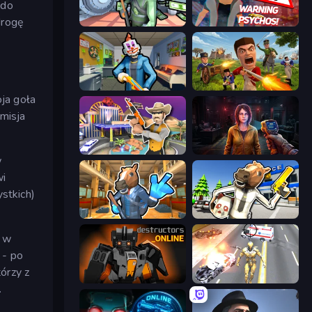
 do
drogę
Bank Robbery
City of Psychos
Save the Hostages
Redcoats.io
ja goła
 misja
Casino Robbery
Survival Zone Zombie Outbreak
w
wi
ystkich)
Bank Robbery 2
Bank Robbery: Escape
w w
 - po
órzy z
Destructors Online
Super Crime Steel War Hero
.