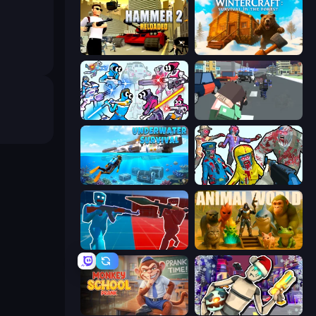
Hammer 2
WinterCraft: Survival in the Forest
Space Wars Battleground
Pixel Stories 2: Night of Payoff
Underwater Survival: Deep Dive
Zombies Shooter
Battle of the Soldiers: Red vs Blue
Animal World
Monkey School Prank
Cyberpunk: Corporation