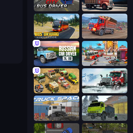
City Bus Driver
Cargo Truck Parking
Bus Driving Simulator
Cargo Truck Driver Simulator
Russian Car Driver ZIL 130
Fireman 2024
Euro Truck Driving Simulator 2025
Snow Plow Truck
Truck Space
Taiga Car Driver