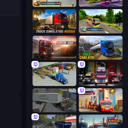
Truck Simulator Real
Bus Simulator: EVO
Truck Simulator: Russia
Bus Simulator Real
Truck Simulator: European Roads
Truck Driving Simulator Game
Offroad Cargo Transport Truck
Big Euro Truck Driving
Russian Kamaz Truck Driver
Fire Truck Driving School