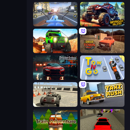
Moto Racing Club
Offroad Island
Offroad Life 3D
DriveTown
Driving School Simulator
Tow N Go
Free Rally
Taxi Rush