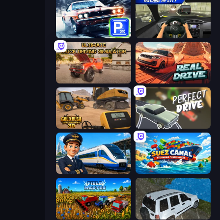
Real Car Parking
Racing in City
Ultimate Truck Driving Simulator 2020
Real Drive 3D Parking Games
Gold Rush: Gold Simulator 3D
Perfect Drive
Idle Train Empire Tycoon
Suez Canal Training Simulator
Field Master
Offroad Prado Mountain Hill Climbing