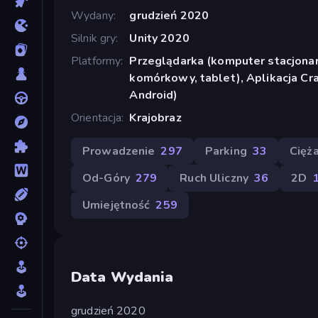
Wydany
grudzień 2020
Silnik gry
Unity 2020
Platformy
Przeglądarka (komputer stacjonar
komórkowy, tablet), Aplikacja Cr
Android)
Orientacja
Krajobraz
Prowadzenie
297
Parking
33
Cięż
Od-Góry
279
Ruch Uliczny
36
2D
Umiejętność
259
Data Wydania
grudzień 2020