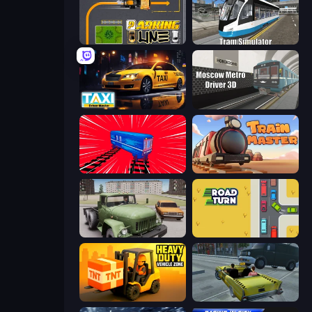
Parking Line
Tram Simulator
Taxi Driver: Master
Moscow Metro Driver 3D
Train Drift
Train Master
Truck Driver Easy Road
Road Turn
Heavy Duty: Vehicle Zone
Freak Taxi Simulator