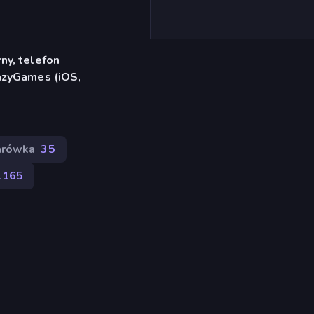
ny, telefon
azyGames (iOS,
arówka
35
1165