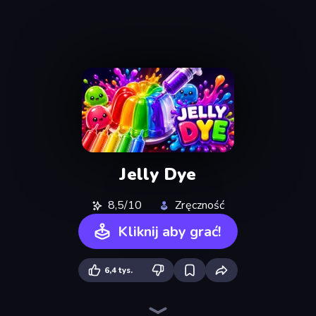
Jelly Dye
8,5/10
Zręczność
Kliknij aby grać!
6,4 tys.