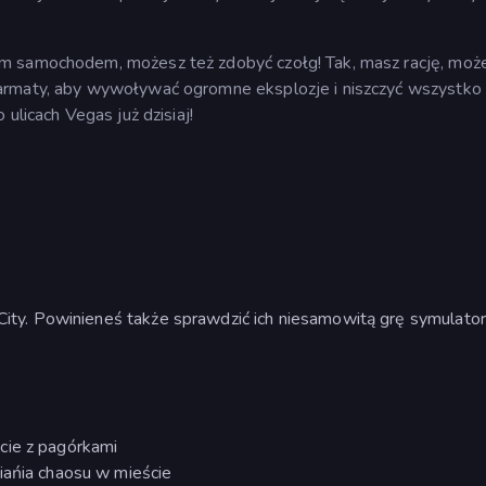
m samochodem, możesz też zdobyć czołg! Tak, masz rację, moż
armaty, aby wywoływać ogromne eksplozje i niszczyć wszystko
ulicach Vegas już dzisiaj!
ty. Powinieneś także sprawdzić ich niesamowitą grę symulato
cie z pagórkami
iańia chaosu w mieście