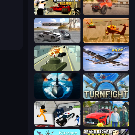
Hammer 2
Ultimate Truck Driving Simulator 2020
Gearshift One
Seek and Destroy
Secret Agent James
Fighter Aircraft Pilot
Ships Battlefield 3D
Turnfight
Stickman Prison: Counter Assault
Speedboy: History with Grandfather