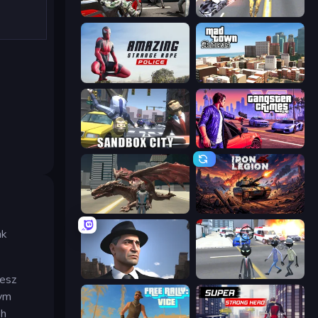
Grand Action Simulator: New York
Super Crime Steel War Hero
Amazing Strange Rope Police
Mad Town Andreas: Mafia Storie
Sandbox City
Gangster Crimes Online 6: Mafia City
Dragon Vice City
Iron Legion
ak
Downtown 1930s Mafia
Amazing Crime Strange Stickman
żesz
nym
ch