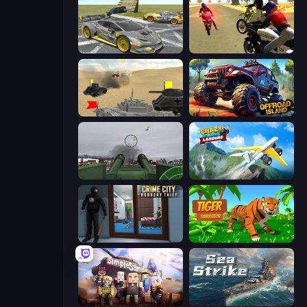
Wrong Way
3D Moto Simulator 2
Tanks Battlefield: Desert
Offroad Island
Flakmeister
Crazy Plane Landing
Crime City Robbery Thief Games
Tiger Simulator 3D
Simple Sandbox 3
Sea Strike