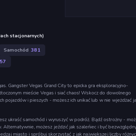
ach stacjonarnych)
Samochód
381
57
as. Gangster Vegas Grand City to epicka gra eksploracyjno-
zatłoczonym mieście Vegas i siać chaos! Wskocz do dowolnego
ych pojazdów i pieszych - możesz ich unikać lub w nie wjeżdżać j
esz ukraść samochód i wyruszyć w podróż. Bądź ostrożny - mo
ów. Alternatywnie, możesz jeździć jak szaleńiec i być bezwzględ
zaj miasto i spróbuj skorzystać z jak największej liczby różny