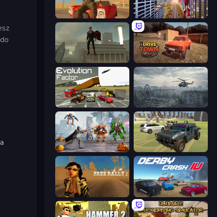
Free Rally: Vice
Super Strong Hero
esz
 do
The Superman - Theme is Aliens
DriveTown
Evolution Factor
Free Rally: Pripyat
ra
Flying Bat Robot Car Transform Game
4x4 Offroader
Free Rally 2
Derby Crash 4