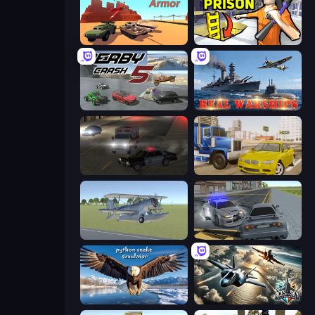
Warzone Armor
Grand Escape: Prison
Derby Crash 5
Real Warships
City Car Driving Simulator 2
Crazy Car Stunts
3D Flight Simulator
RCC City Racing
Python Snake Simulator
Aces of the Sky: Epic Dogfights