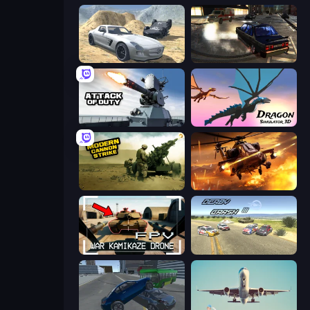
Derby Crash 2
City Classic Car Driving: 131
Attack of Duty
Dragon Simulator 3D
Modern Cannon Strike
Heli Military Base
FPV War Kamikaze Drone
Derby Crash 3