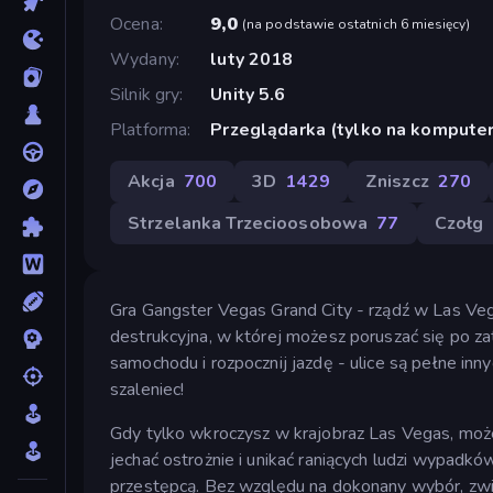
Ocena
9,0
(
na podstawie ostatnich 6 miesięcy
)
Wydany
luty 2018
Silnik gry
Unity 5.6
Platforma
Przeglądarka (tylko na komputer
Akcja
700
3D
1429
Zniszcz
270
Strzelanka Trzecioosobowa
77
Czołg
Gra Gangster Vegas Grand City - rządź w Las Veg
destrukcyjna, w której możesz poruszać się po 
samochodu i rozpocznij jazdę - ulice są pełne inn
szaleniec!
Gdy tylko wkroczysz w krajobraz Las Vegas, moż
jechać ostrożnie i unikać raniących ludzi wypadk
przestępcą. Bez względu na dokonany wybór, zwied