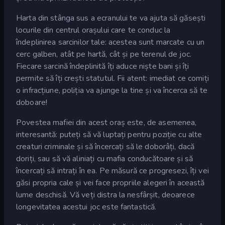
Harta din stânga sus a ecranului te va ajuta să găsești
locurile din centrul orașului care te conduc la
îndeplinirea sarcinilor tale: acestea sunt marcate cu un
cerc galben, atât pe hartă, cât și pe terenul de joc.
Fiecare sarcină îndeplinită îți aduce niște bani și îți
permite să îți crești statutul. Fii atent: imediat ce comiți
o infracțiune, poliția va ajunge la tine și va încerca să te
doboare!
Povestea mafiei din acest oraș este, de asemenea,
interesantă: puteți să vă luptați pentru poziție cu alte
creaturi criminale și să încercați să le doborâți, dacă
doriți, sau să vă aliniați cu mafia conducătoare și să
încercați să intrați în ea. Pe măsură ce progresezi, îți vei
găsi propria cale și vei face propriile alegeri în această
lume deschisă. Vă veți distra la nesfârșit, deoarece
longevitatea acestui joc este fantastică.