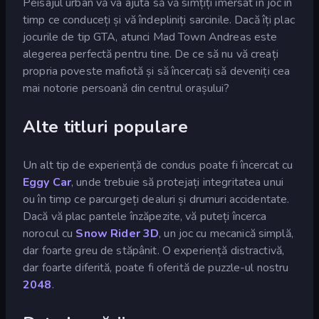
Peisajul urban vă va ajuta să vă simțiți imersat în joc în
timp ce conduceți și vă îndepliniți sarcinile. Dacă îți plac
jocurile de tip GTA, atunci Mad Town Andreas este
alegerea perfectă pentru tine. De ce să nu vă creați
propria poveste mafiotă și să încercați să deveniți cea
mai notorie persoană din centrul orașului?
Alte titluri populare
Un alt tip de experiență de condus poate fi încercat cu
Eggy Car
, unde trebuie să protejați integritatea unui
ou în timp ce parcurgeți dealuri și drumuri accidentate.
Dacă vă plac pantele înzăpezite, vă puteți încerca
norocul cu
Snow Rider 3D
, un joc cu mecanică simplă,
dar foarte greu de stăpânit. O experiență distractivă,
dar foarte diferită, poate fi oferită de puzzle-ul nostru
2048
.