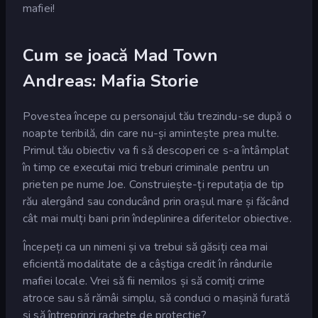
mafiei!
Cum se joacă Mad Town
Andreas: Mafia Storie
Povestea începe cu personajul tău trezindu-se după o
noapte teribilă, din care nu-și amintește prea multe.
Primul tău obiectiv va fi să descoperi ce s-a întâmplat
în timp ce executai mici treburi criminale pentru un
prieten pe nume Joe. Construiește-ți reputația de tip
rău alergând sau conducând prin orașul mare și făcând
cât mai mulți bani prin îndeplinirea diferitelor obiective.
Începeți ca un nimeni și va trebui să găsiți cea mai
eficientă modalitate de a câștiga credit în rândurile
mafiei locale. Vrei să fii nemilos și să comiți crime
atroce sau să rămâi simplu, să conduci o mașină furată
și să întreprinzi rachete de protecție?