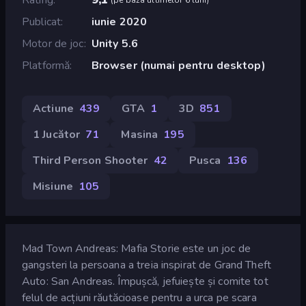
Publicat
iunie 2020
Motor de joc
Unity 5.6
Platformă
Browser (numai pentru desktop)
Actiune
439
GTA
1
3D
851
1 Jucător
71
Masina
195
Third Person Shooter
42
Pusca
136
Misiune
105
Mad Town Andreas: Mafia Storie este un joc de
gangsteri la persoana a treia inspirat de Grand Theft
Auto: San Andreas. Împușcă, jefuiește și comite tot
felul de acțiuni răutăcioase pentru a urca pe scara