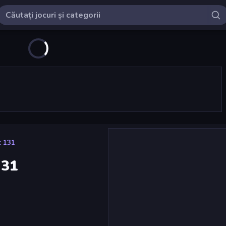
: 131
131