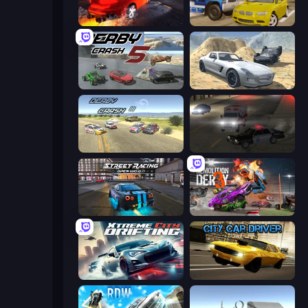
City Car Driving Simulator: Stunt
Crazy Car Stunts
Derby Crash 5
Derby Crash 2
Derby Crash 3
City Car Driving Simulator 2
Street Racing: Open World
Demolition Derby 3
Xtreme City Drifting
City Car Driver