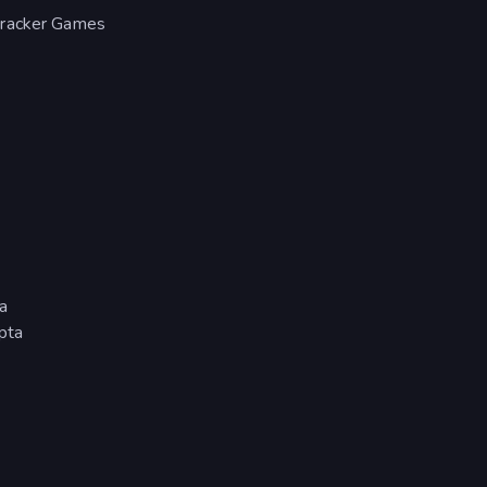
eCracker Games
a
apta