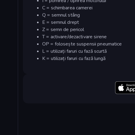
I = pornirea / oprirea motorului
C = schimbarea camerei
Q = semnul stâng
E = semnul drept
Z = semn de pericol
T = activare/dezactivare sirene
OP = folosește suspensii pneumatice
L = utilizați faruri cu fază scurtă
K = utilizați faruri cu fază lungă