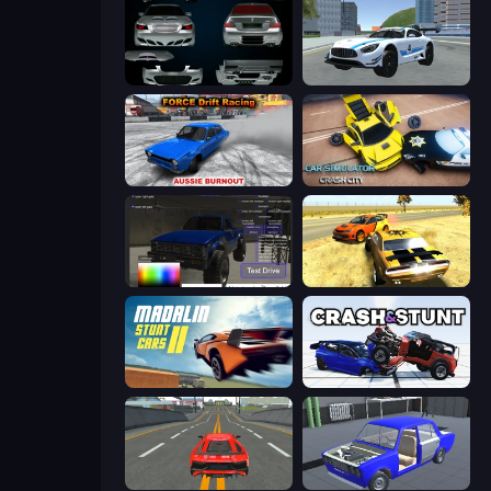
Decorate My BMW M5
Crazy Stunt Cars 2
Force Drift Racing: Aussie Burnout
Car Simulator: Crash City
Car Inspector: Truck
3D Car Simulator
Madalin Stunt Cars 2
Crash & Stunt
Modern Car Racing 2
Taz Mechanic Simulator