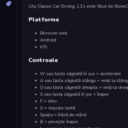
City Classic Car Driving: 131 este făcut de Bon
Platforme
Browser web
Android
iOS
Controale
W sau tasta săgeată în sus = accelerare
A sau tasta săgeată stânga = virați la stâng
D sau tasta săgeată dreapta = virați la dre
S sau tasta săgeată în jos = înapoi
F = nitro
G = mișcare lentă
Spațiu = frână de mână
B = privește înapoi