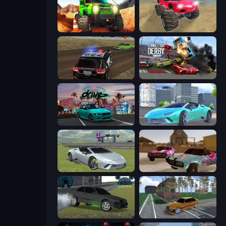
Offroad Life 3D
Monster Cars: Ultimate Simulator
POLICE Chase Simulator
Demolition Derby 2
RealDrive
Real City Driver
Sports Cars Driver
Village Car Stunts
Drift Runner 3D
Obby: Car Crash Sandbox