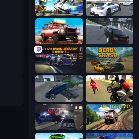
Real Drift World
Crazy Stunt Cars Multiplayer
Offroad Masters Challenge
Transporter Hot Pursuit
City Car Driving Simulator: Ultimate 2
Derby Crash
Offroader V6
3D Moto Simulator 2
City Car Driving Simulator 3
Hill Travel 3D