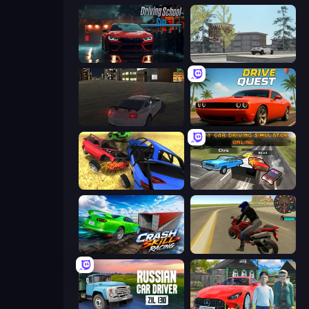
Driving School Simulator
Free Rally: Lost Angeles
City Car Driving Simulator
Drive Quest
Car Crash Simulator Royale
City Car Driving Simulator: Online
Crash Skill Racing
Moto Rider 3D