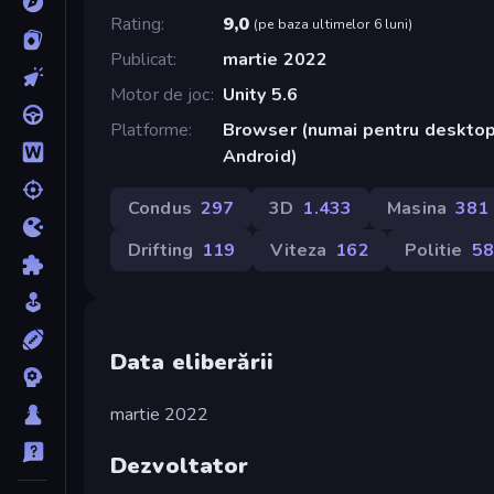
Rating
9,0
(
pe baza ultimelor 6 luni
)
Publicat
martie 2022
Motor de joc
Unity 5.6
Platforme
Browser (numai pentru desktop
Android)
Condus
297
3D
1.433
Masina
381
Drifting
119
Viteza
162
Politie
58
Data eliberării
martie 2022
Dezvoltator