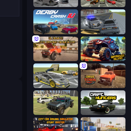
Gearshift One
Evolution Factor
Derby Crash 4
RCC City Racing
Ultimate Truck Driving Simulator 2020
Offroad Island
Wrong Way
DriveTown
4x4 Offroader
Drift Hunters