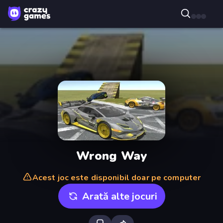
Wrong Way
Acest joc este disponibil doar pe computer
Arată alte jocuri