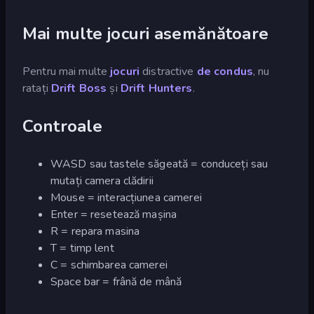
Mai multe jocuri asemănătoare
Pentru mai multe
jocuri
distractive
de condus
, nu
ratați
Drift Boss
și
Drift Hunters
.
Controale
WASD sau tastele săgeată = conduceți sau
mutați camera clădirii
Mouse = interacțiunea camerei
Enter = resetează mașina
R = repara masina
T = timp lent
C = schimbarea camerei
Space bar = frână de mână