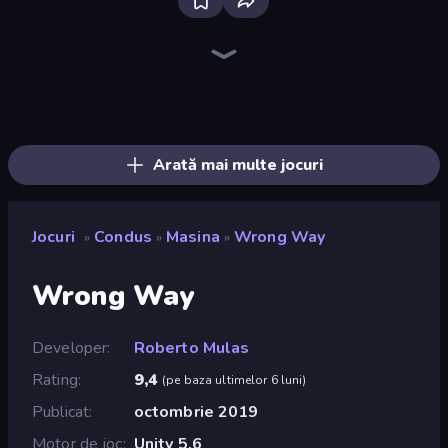
Deadly Rally
Racing Limits
Traffic Rider
Hustle & Drift in ZIL
Real Car Driving
Madness Cars Destroy
Xtreme Moto Mayhem
Trials Ice Ride
Hard Wheels
Trial Mania
Deadly Descent
Crazy MX
Desert Rally
Moto X3M
Trials Ride
Cycle Extreme
Monster Truck Arena
Airborne Motocross
Arată mai multe jocuri
Jocuri
Condus
Masina
Wrong Way
»
»
»
Wrong Way
Developer
Roberto Mulas
Rating
9,4
(
pe baza ultimelor 6 luni
)
Publicat
octombrie 2019
Motor de joc
Unity 5.6