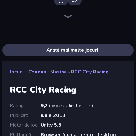
Real Car Driving
Ramp Car VS Police: CHASE
Drive Quest
Deadly Descent
Traffic Rider
Parking Fury 3D: Side Hustle
Racing Limits
Street Racing: Open World
Real Drift World
Asphalt Rush
Rally Racer Dirt
Deadly Rally
Racing: Online!
Mad Pursuit
City Car Driving Simulator: Stunt
Real Cars in City
Hotgear
Car Games: Car Racing Game
Arată mai multe jocuri
Jocuri
Condus
Masina
RCC City Racing
»
»
»
RCC City Racing
Rating
9,2
(
pe baza ultimelor 6 luni
)
Publicat
iunie 2018
Motor de joc
Unity 5.6
Platformă
Browser (numai pentru desktop)