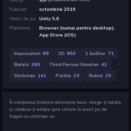
Publicat
octombrie 2019
Motor de joc
Unity 5.6
Platforme
Browser (numai pentru desktop),
App Store (iOS)
Impuscaturi
88
3D
850
1 Jucător
71
Batalii
380
Third Person Shooter
42
Stickman
141
Politie
20
Robot
29
În complexul închisorii domnește haos. Alege-ți tabăra
și conduce-ți echipa spre victorie în acest joc de
trageri cu stickman-uri.