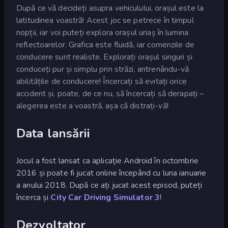
După ce vă decideți asupra vehiculului, orașul este la
latitudinea voastră! Acest joc se petrece în timpul
nopții, iar voi puteți explora orașul uriaș în lumina
reflectoarelor. Grafica este fluidă, iar comenzile de
conducere sunt realiste. Explorați orașul singuri și
conduceți pur și simplu prin străzi, antrenându-vă
abilitățile de conducere! Încercați să evitați orice
accident și, poate, de ce nu, să încercați să derapați –
alegerea este a voastră, așa că distrați-vă!
Data lansării
Jocul a fost lansat ca aplicație Android în octombrie
2016 și poate fi jucat online începând cu luna ianuarie
a anului 2018. După ce ați jucat acest episod, puteți
încerca și
City Car Driving Simulator 3
!
Dezvoltator